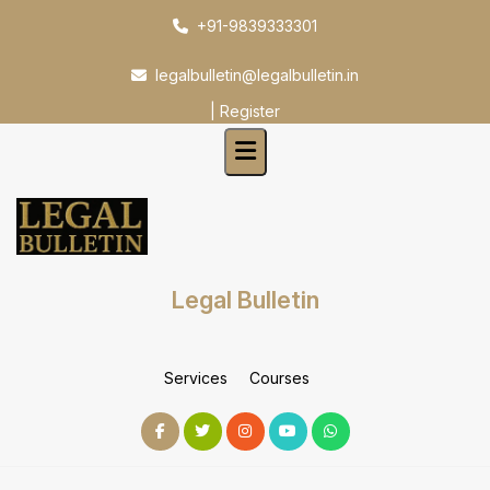
Skip
+91-9839333301
to
content
legalbulletin@legalbulletin.in
|
Register
Legal Bulletin
Services
Courses