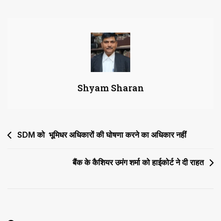
खिवाई
के
चेयरमैन
और
अधिशासी
अधिकारी
को
Shyam Sharan
नोटिस
Post
SDM को भूमिधर अधिकारों की घोषणा करने का अधिकार नहीं
navigation
बैंक के कैशियर उमंग शर्मा को हाईकोर्ट ने दी राहत