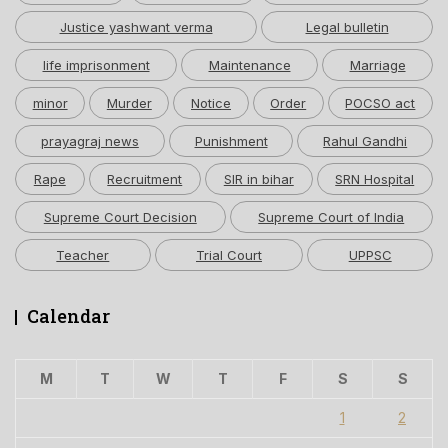
Justice yashwant verma
Legal bulletin
life imprisonment
Maintenance
Marriage
minor
Murder
Notice
Order
POCSO act
prayagraj news
Punishment
Rahul Gandhi
Rape
Recruitment
SIR in bihar
SRN Hospital
Supreme Court Decision
Supreme Court of India
Teacher
Trial Court
UPPSC
Calendar
M
T
W
T
F
S
S
1
2