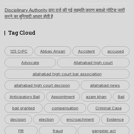
Disciplinary Authority द्वारा दर्ज की गई सहमति कारण बताओ नोटिस जारी
करने का बुनियादी आधार होती है
Tag Cloud
125 CrPC
Abbas Ansari
Accident
accused
Advocate
Allahabad high court
allahabad high court bar association
allahabad high court decision
allahabad news
Anticipatory Bail
Appointment
azam khan
Bail
bail granted
compensation
Criminal Case
decision
election
encroachment
Evidence
FIR
fraud
gangster act