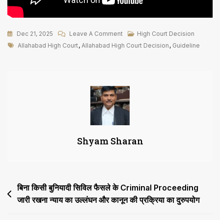
On
Dec 21, 2025
Leave A Comment
High Court Decision
Tags
डीके
Allahabad High Court
,
Allahabad High Court Decision
,
Guideline
बसु
केस
की
Guideline
की
अवहेलना
पर
Shyam Sharan
SHO
और
अन्य
पुलिस
Post
बिना किसी बुनियादी सिविल फैसले के Criminal Proceeding
कर्मचारियों
को
जारी रखना न्याय का उल्लंघन और कानून की प्रक्रिया का दुरुपयोग
navigation
आपराधिक