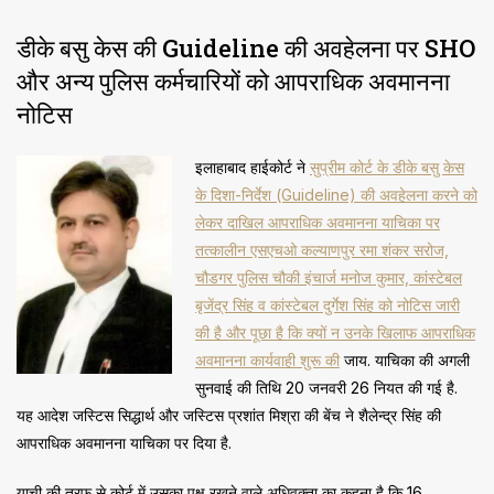
डीके बसु केस की Guideline की अवहेलना पर SHO
और अन्य पुलिस कर्मचारियों को आपराधिक अवमानना
नोटिस
इलाहाबाद हाईकोर्ट ने
सुप्रीम कोर्ट के डीके बसु केस
के दिशा-निर्देश (Guideline) की अवहेलना करने को
लेकर दाखिल आपराधिक अवमानना याचिका पर
तत्कालीन एसएचओ कल्याणपुर रमा शंकर सरोज,
चौडगर पुलिस चौकी इंचार्ज मनोज कुमार, कांस्टेबल
बृजेंद्र सिंह व कांस्टेबल दुर्गेश सिंह को नोटिस जारी
की है और पूछा है कि क्यों न उनके खिलाफ आपराधिक
अवमानना कार्यवाही शुरू की
जाय. याचिका की अगली
सुनवाई की तिथि 20 जनवरी 26 नियत की गई है.
यह आदेश जस्टिस सिद्धार्थ और जस्टिस प्रशांत मिश्रा की बेंच ने शैलेन्द्र सिंह की
आपराधिक अवमानना याचिका पर दिया है.
याची की तरफ से कोर्ट में उसका पक्ष रखने वाले अधिवक्ता का कहना है कि 16