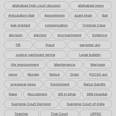
allahabad high court decision
allahabad news
Anticipatory Bail
Appointment
azam khan
Bail
bail granted
compensation
Criminal Case
decision
election
encroachment
Evidence
FIR
fraud
gangster act
Justice yashwant verma
Legal bulletin
life imprisonment
Maintenance
Marriage
minor
Murder
Notice
Order
POCSO act
prayagraj news
Punishment
Rahul Gandhi
Rape
Recruitment
SIR in bihar
SRN Hospital
Supreme Court Decision
Supreme Court of India
Teacher
Trial Court
UPPSC