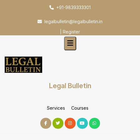
Skip
+91-9839333301
to
content
legalbulletin@legalbulletin.in
|
Register
Legal Bulletin
Services
Courses