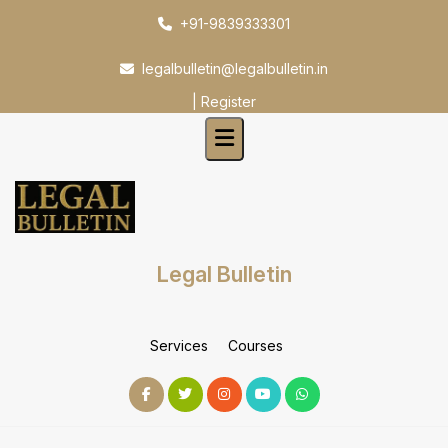
Skip
+91-9839333301
to
content
legalbulletin@legalbulletin.in
|
Register
Legal Bulletin
Services
Courses