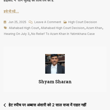
हाईकोर्ट ने तीन जुलाई की तिथि तय की है.
इसे भी पढ़ें…
On
Jun 25, 2025
Leave A Comment
High Court Decision
Tags
यतीमखाना
Allahabad High Court
,
Allahabad High Court Decision
,
Azam Khan
,
मामले
Hearing On July 3
,
No Relief To Azam Khan In Yatimkhana Case
में
आजम
खां
को
राहत
नहीं,
3
Shyam Sharan
जुलाई
को
सुनवायी
Post
हेट स्पीच पर अब्बास अंसारी को 2 साल सजा में राहत नहीं