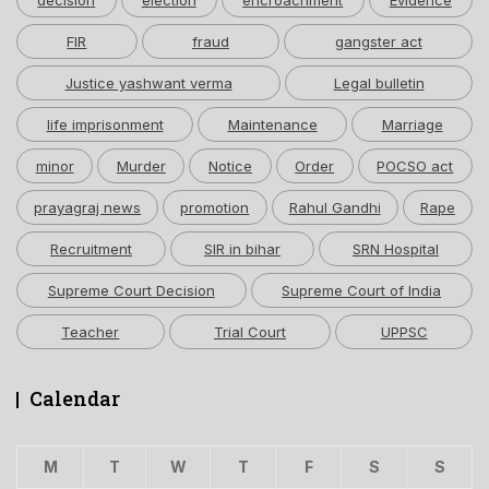
decision
election
encroachment
Evidence
FIR
fraud
gangster act
Justice yashwant verma
Legal bulletin
life imprisonment
Maintenance
Marriage
minor
Murder
Notice
Order
POCSO act
prayagraj news
promotion
Rahul Gandhi
Rape
Recruitment
SIR in bihar
SRN Hospital
Supreme Court Decision
Supreme Court of India
Teacher
Trial Court
UPPSC
Calendar
M
T
W
T
F
S
S