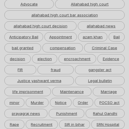
Advocate
Allahabad high court
allahabad high court bar association
allahabad high court decision
allahabad news
Anticipatory Bail
Appointment
azam khan
Bail
bail granted
compensation
Criminal Case
decision
election
encroachment
Evidence
FIR
fraud
gangster act
Justice yashwant verma
Legal bulletin
life imprisonment
Maintenance
Marriage
minor
Murder
Notice
Order
POCSO act
prayagraj news
Punishment
Rahul Gandhi
Rape
Recruitment
SIR in bihar
SRN Hospital