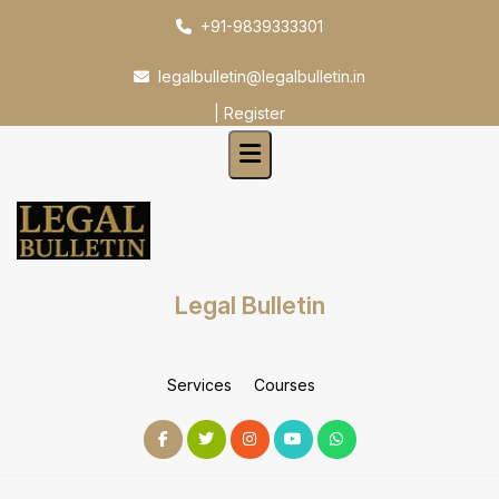
Skip
+91-9839333301
to
content
legalbulletin@legalbulletin.in
|
Register
Legal Bulletin
Services
Courses