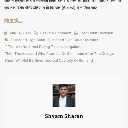
कोर्ट ने ट्रायल कोर्ट में उपस्थित होकर बेल बांड भरने का आदेश दिया. साथ ही कहा कि
जब तक विशेष परिस्थितियां न हो हिरासत (Arrest) में न लिया जाए.
इसे भी पढ़ें…
On
Aug 14, 2025
Leave A Comment
High Court Decision
Tags
विवेचना
Allahabad High Court
,
Allahabad High Court Decision
,
के
If There Is No Arrest During The Investigation
,
दौरान
Then The Accused Who Appears On Summons After The Charge
Arrest
Sheet Will Not Be Given Judicial Custody Or Remand
नहीं
तो
चार्जशीट
के
बाद
सम्मन
पर
Shyam Sharan
हाजिर
अभियुक्त