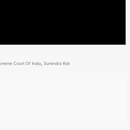
n
preme Court Of India
,
Surendra Koli