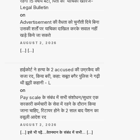
रहेगी 15 वर्षीय बेटी, पिता की याचिका खारिज-
Legal Bulletin
on
Advertisement की वैधता को चुनौती दिये बिना
उसकी शर्तों पर याचिका दाखिल करके सवाल नहीं
खड़े किये जा सकते
AUGUST 2, 2026
[…] […]
हाईकोर्ट ने हत्या के 2 accused की उम्रकैद की
सजा रद, किया बरी, कहा: सबूत बगैर पुलिस ने गढ़ी
थी झूठी कहानी - L
on
Pay scale के संबंध में सभी संशोधन/सुधार एक
सरकारी कर्मचारी के सेवा में रहने के दौरान किया
जाना चाहिए, रिटायर होने के 2 साल बाद पेंशन का
वसूली आदेश रद
AUGUST 2, 2026
[…] इसे भी पढ़ें….वेतनमान के संबंध में सभी… […]