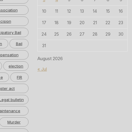
ssociation
10
11
12
13
14
15
16
cision
17
18
19
20
21
22
23
cipatory Bail
24
25
26
27
28
29
30
n
Bail
31
pensation
August 2026
election
« Jul
ce
FIR
ster act
Legal bulletin
aintenance
Murder