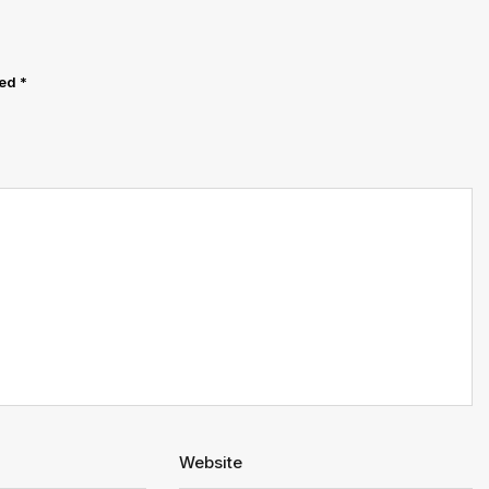
ked
*
Website