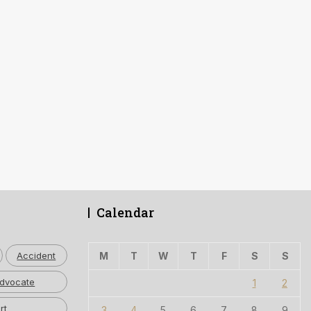
Calendar
Accident
M
T
W
T
F
S
S
dvocate
1
2
rt
3
4
5
6
7
8
9