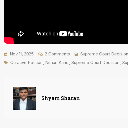
On
Nov 11, 2025
2 Comments
Supreme Court Decisio
Tags
निठारी
Curative Petition
,
Nithari Kand
,
Supreme Court Decision
,
Su
कांड
2006:
सुरेंद्र
कोली
Shyam Sharan
की
Curative
Petition