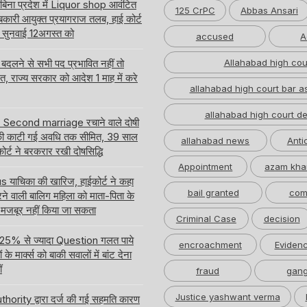
 बिना प्रदेश में Liquor shop आवंटित
125 CrPC
Abbas Ansari
ारी आयुक्त प्रयागराज तलब, हाई कोर्ट
ति सुनवाई 12अगस्त को
accused
A
लने से सभी पद प्रभावित नहीं तो
Allahabad high cou
लत, राज्य सरकार को आदेश 1 माह में करे
allahabad high court bar a
allahabad high court de
र Second marriage रचाने वाले दोषी
ी काटी गई अवधि तक सीमित, 39 साल
allahabad news
Anti
ईकोर्ट ने बरकरार रखी दोषसिद्धि
Appointment
azam kha
ाचिका की खारिज, हाईकोर्ट ने कहा
bail granted
com
करने वाली बालिग महिला को माता-पिता के
 मजबूर नहीं किया जा सकता
Criminal Case
decision
 में 25% से ज्यादा Question गलत पाये
encroachment
Eviden
े मार्क्स को बाकी सवालों में बांट देना
ं
fraud
gang
Justice yashwant verma
hority द्वारा दर्ज की गई सहमति कारण