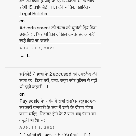
बेटी की Will (मर्जी) को प्राथमिकता, मां के साथ
रहेगी 15 वर्षीय बेटी, पिता की याचिका खारिज-
Legal Bulletin
on
Advertisement की वैधता को चुनौती दिये बिना
उसकी शर्तों पर याचिका दाखिल करके सवाल नहीं
खड़े किये जा सकते
AUGUST 2, 2026
[…] […]
हाईकोर्ट ने हत्या के 2 accused की उम्रकैद की
सजा रद, किया बरी, कहा: सबूत बगैर पुलिस ने गढ़ी
थी झूठी कहानी - L
on
Pay scale के संबंध में सभी संशोधन/सुधार एक
सरकारी कर्मचारी के सेवा में रहने के दौरान किया
जाना चाहिए, रिटायर होने के 2 साल बाद पेंशन का
वसूली आदेश रद
AUGUST 2, 2026
[…] इसे भी पढ़ें….वेतनमान के संबंध में सभी… […]