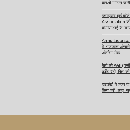
बताओ नोटिस जारी 
इलाहाबाद हाई कोर
Association की 
बीसीसीआई के मान्य
Arms License की
में अफजाल अंसारी 
अंतरिम रोक
बेटी की Will (मर्ज
वर्षीय बेटी, पिता
हाईकोर्ट ने हत्य
किया बरी, कहा: सब