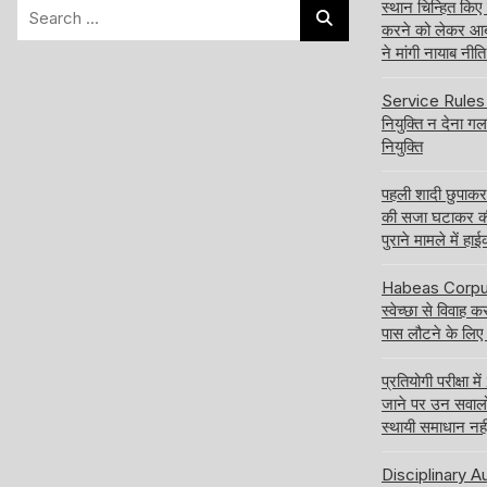
Search
स्थान चिन्हित किए
करने को लेकर आबक
for:
ने मांगी नायाब नी
Service Rules बद
नियुक्ति न देना ग
नियुक्ति
पहली शादी छुपाक
की सजा घटाकर क
पुराने मामले में हा
Habeas Corpus य
स्वेच्छा से विवाह 
पास लौटने के लिए
प्रतियोगी परीक्षा
जाने पर उन सवालों क
स्थायी समाधान नही
Disciplinary Aut