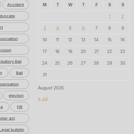
Accident
M
T
W
T
F
S
S
dvocate
1
2
rt
3
4
5
6
7
8
9
ssociation
10
11
12
13
14
15
16
cision
17
18
19
20
21
22
23
cipatory Bail
24
25
26
27
28
29
30
n
Bail
31
pensation
August 2026
election
« Jul
ce
FIR
ster act
Legal bulletin