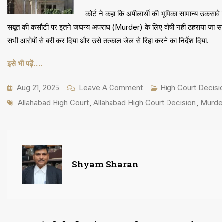
कोर्ट ने कहा कि अपीलार्थी की भूमिका सामान्य उकसावे
सबूत की कसौटी पर इतने जघन्य अपराध (Murder) के लिए दोषी नहीं ठहराया जा सकता 
सभी आरोपों से बरी कर दिया और उसे तत्काल जेल से रिहा करने का निर्देश दिया.
इसे भी पढ़ें….
On
Aug 21, 2025
Leave A Comment
High Court Decisi
Tags
41
Allahabad High Court
,
Allahabad High Court Decision
,
Murde
साल
बाद
Murder
आरोपी
Shyam Sharan
को
मिली
दोषमुक्ति