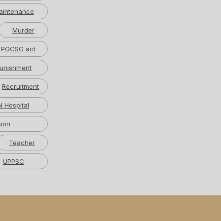
aintenance
Murder
POCSO act
unishment
Recruitment
 Hospital
ion
Teacher
UPPSC