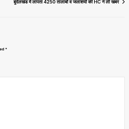
बुंदेलखंड में लापता 4250 तालाबों व जलाशयों की HC ने ली खबर
ked
*