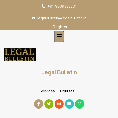
Skip
+91-9839333301
to
content
legalbulletin@legalbulletin.in
|
Register
Legal Bulletin
Services
Courses