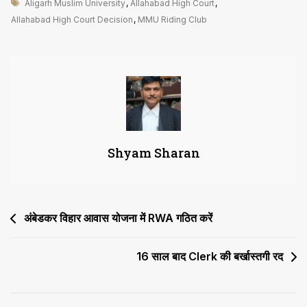
Tags
MMU
Aligarh Muslim University
,
Allahabad High Court
,
Riding
Allahabad High Court Decision
,
MMU Riding Club
Club
पर
छात्रों
की
याचिका
खारिज
Shyam Sharan
Post
अंबेडकर विहार आवास योजना में RWA गठित करें
navigation
16 साल बाद Clerk की बर्खास्तगी रद