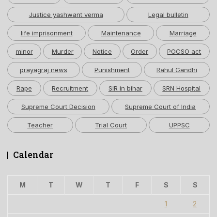
Justice yashwant verma
Legal bulletin
life imprisonment
Maintenance
Marriage
minor
Murder
Notice
Order
POCSO act
prayagraj news
Punishment
Rahul Gandhi
Rape
Recruitment
SIR in bihar
SRN Hospital
Supreme Court Decision
Supreme Court of India
Teacher
Trial Court
UPPSC
Calendar
M
T
W
T
F
S
S
1
2