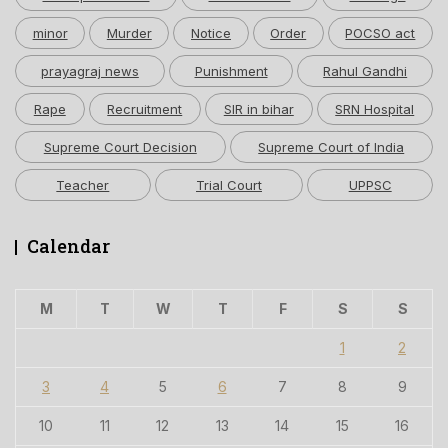
minor
Murder
Notice
Order
POCSO act
prayagraj news
Punishment
Rahul Gandhi
Rape
Recruitment
SIR in bihar
SRN Hospital
Supreme Court Decision
Supreme Court of India
Teacher
Trial Court
UPPSC
Calendar
M
T
W
T
F
S
S
1
2
3
4
5
6
7
8
9
10
11
12
13
14
15
16