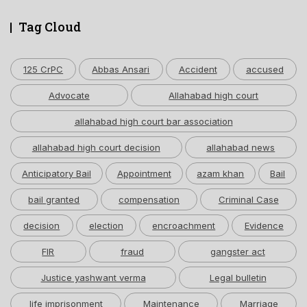
Tag Cloud
125 CrPC
Abbas Ansari
Accident
accused
Advocate
Allahabad high court
allahabad high court bar association
allahabad high court decision
allahabad news
Anticipatory Bail
Appointment
azam khan
Bail
bail granted
compensation
Criminal Case
decision
election
encroachment
Evidence
FIR
fraud
gangster act
Justice yashwant verma
Legal bulletin
life imprisonment
Maintenance
Marriage