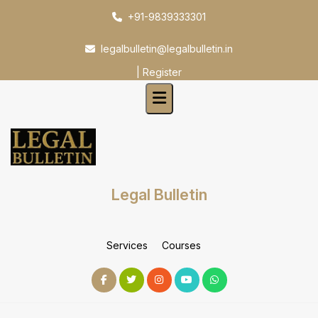
Skip
+91-9839333301
to
content
legalbulletin@legalbulletin.in
|
Register
Legal Bulletin
Services
Courses