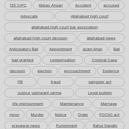
125 CrPC
Abbas Ansari
Accident
accused
Advocate
Allahabad high court
allahabad high court bar association
allahabad high court decision
allahabad news
Anticipatory Bail
Appointment
azam khan
Bail
bail granted
compensation
Criminal Case
decision
election
encroachment
Evidence
FIR
fraud
gangster act
Justice yashwant verma
Legal bulletin
life imprisonment
Maintenance
Marriage
minor
Murder
Notice
Order
POCSO act
prayagraj news
Punishment
Rahul Gandhi