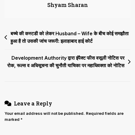
Shyam Sharan
सिद्धांत
Maintenance
के
आदेशों
Post
बच्चे की कस्टडी को लेकर Husband – Wife के बीच कोई समझौता
को
लागू
हुआ है तो उसकी जांच जरूरी: इलाहाबाद हाई कोर्ट
navigation
करने
के
Development Authority द्वारा इंपैक्ट फीस वसूली नोटिस पर
मामले
रोक, रूल्स व अधिसूचना की चुनौती याचिका पर महाधिवक्ता को नोटिस
में
लागू
नहीं
होता’
Leave a Reply
Your email address will not be published.
Required fields are
marked
*