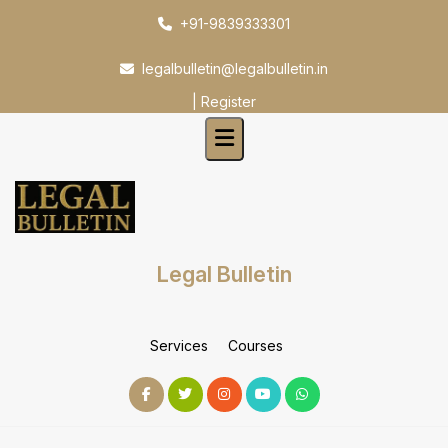
Skip
+91-9839333301
to
content
legalbulletin@legalbulletin.in
|
Register
Legal Bulletin
Services
Courses