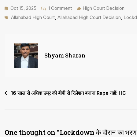
On
Oct 15, 2025
1 Comment
High Court Decision
Tags
Lockdown
Allahabad High Court
,
Allahabad High Court Decision
,
Lock
के
दौरान
का
भरण
Shyam Sharan
पोषण
भत्ता
जारी
करने
Post
16 साल से अधिक उम्र की बीबी से रिलेशन बनाना Rape नहीं: HC
पर
navigation
फैसला
लें
One thought on “
Lockdown के दौरान का भरण पोष