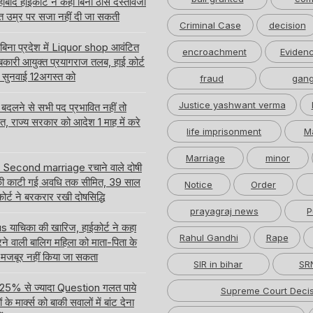
बाद हाईकोर्ट ने कहा बिना ठोस दस्तावेजी
त उम्र पर सजा नहीं दी जा सकती
Criminal Case
decision
 बिना प्रदेश में Liquor shop आवंटित
encroachment
Eviden
ारी आयुक्त प्रयागराज तलब, हाई कोर्ट
ति सुनवाई 12अगस्त को
fraud
gang
Justice yashwant verma
लने से सभी पद प्रभावित नहीं तो
लत, राज्य सरकार को आदेश 1 माह में करे
life imprisonment
M
Marriage
minor
र Second marriage रचाने वाले दोषी
ी काटी गई अवधि तक सीमित, 39 साल
Notice
Order
ईकोर्ट ने बरकरार रखी दोषसिद्धि
prayagraj news
P
ाचिका की खारिज, हाईकोर्ट ने कहा
Rahul Gandhi
Rape
करने वाली बालिग महिला को माता-पिता के
 मजबूर नहीं किया जा सकता
SIR in bihar
SRN
 में 25% से ज्यादा Question गलत पाये
Supreme Court Decis
े मार्क्स को बाकी सवालों में बांट देना