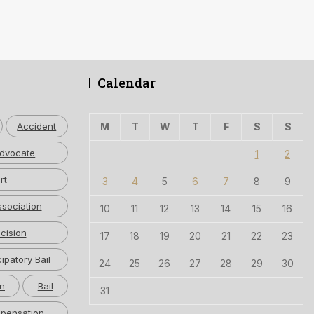
Calendar
Accident
M
T
W
T
F
S
S
dvocate
1
2
rt
3
4
5
6
7
8
9
ssociation
10
11
12
13
14
15
16
cision
17
18
19
20
21
22
23
cipatory Bail
24
25
26
27
28
29
30
n
Bail
31
pensation