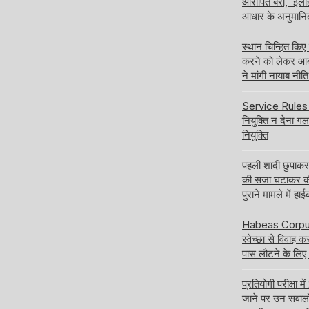
आरोपित बरी, इलाहा
आधार के अनुमानि
स्थान चिन्हित किए
करने को लेकर आबक
ने मांगी नायाब नी
Service Rules बद
नियुक्ति न देना ग
नियुक्ति
पहली शादी छुपाक
की सजा घटाकर क
पुराने मामले में हा
Habeas Corpus य
स्वेच्छा से विवाह 
पास लौटने के लिए
प्रतियोगी परीक्षा
जाने पर उन सवालों क