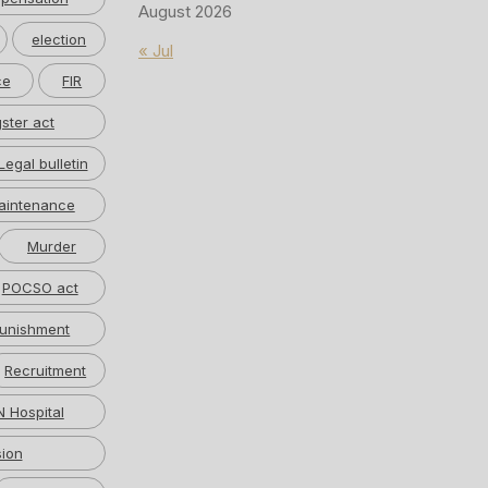
August 2026
election
« Jul
ce
FIR
ster act
Legal bulletin
aintenance
Murder
POCSO act
unishment
Recruitment
 Hospital
ion