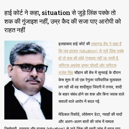
हाई कोर्ट ने कहा, situation से जुड़े लिंक पक्के तो
शक की गुंजाइश नहीं, उम्र कैद की सजा पाए आरोपी को
राहत नहीं
इलाहाबाद हाई कोर्ट की
लखनऊ बेंच ने कहा है
कि जब हालात (situation) से जुड़ें लिंक पक्के
हों तो शक की कोई गुंजाइश नहीं रह जाती है.
जस्टिस अबधेश कुमार चौधरी और जस्टिस
राजेश सिंह
चौहान की बेंच में सुनवाई के दौरान
केस शुरू में जो एक रेगुलर पारिवारिक मुलाकात
लग रही थी वह शादीशुदा जिंदगी में तनाव, शादी
के बाहर संबंध होने का शक और बिना जवाब वाले
सवालों वाले आरोप में बदल गई.
मेडिकल रिकॉर्ड, लोकेशन डेटा, गवाहों की यादों
और अलग-अलग बातों की जांच में मामला
जिम्मेदारी, व्यवहार और हालात (situation) से जुड़े लिंक की गहरी जांच में बदल गया.