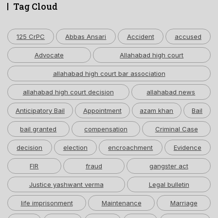
Tag Cloud
125 CrPC
Abbas Ansari
Accident
accused
Advocate
Allahabad high court
allahabad high court bar association
allahabad high court decision
allahabad news
Anticipatory Bail
Appointment
azam khan
Bail
bail granted
compensation
Criminal Case
decision
election
encroachment
Evidence
FIR
fraud
gangster act
Justice yashwant verma
Legal bulletin
life imprisonment
Maintenance
Marriage