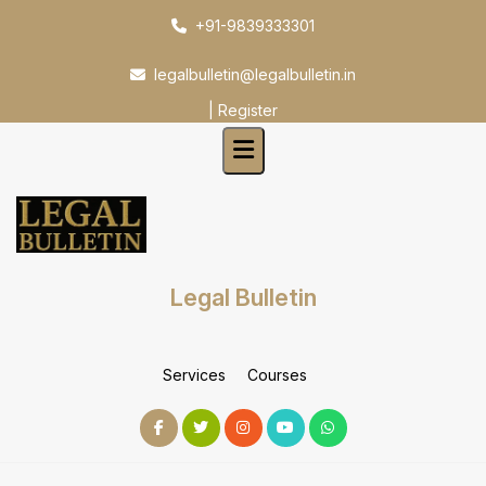
Skip
+91-9839333301
to
content
legalbulletin@legalbulletin.in
|
Register
Legal Bulletin
Services
Courses