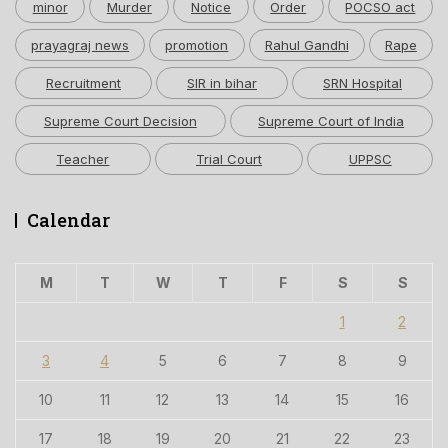
minor
Murder
Notice
Order
POCSO act
prayagraj news
promotion
Rahul Gandhi
Rape
Recruitment
SIR in bihar
SRN Hospital
Supreme Court Decision
Supreme Court of India
Teacher
Trial Court
UPPSC
Calendar
M
T
W
T
F
S
S
1
2
3
4
5
6
7
8
9
10
11
12
13
14
15
16
17
18
19
20
21
22
23