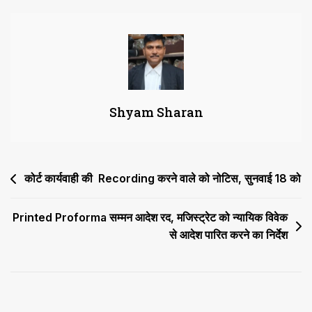
कहा,
Situation
से
जुड़े
लिंक
पक्के
Shyam Sharan
तो
शक
की
गुंजाइश
Post
कोर्ट कार्यवाही की Recording करने वाले को नोटिस, सुनवाई 18 को
नहीं,
उम्र
navigation
कैद
Printed Proforma सम्मन आदेश रद, मजिस्ट्रेट को न्यायिक विवेक
की
से आदेश पारित करने का निर्देश
सजा
पाए
आरोपी
को
राहत