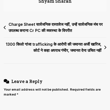
Shyam Sharan
कर्मचारी
की
Life
Imprisonment
Post
Charge Sheet सार्वजनिक दस्तावेज नहीं, उन्हें सार्वजनिक मंच पर
पर
रोक,
उपलब्ध कराना Cr PC की व्यवस्था के विपरीत
navigation
जमानत
पर
1300 किलो गांजा trafficking के आरोपी की जमानत अर्जी खारिज,
रिहा
कोर्ट ने कहा अपराध गंभीर, जमानत देना उचित नहीं
करने
का
आदेश
Leave a Reply
Your email address will not be published.
Required fields are
marked
*