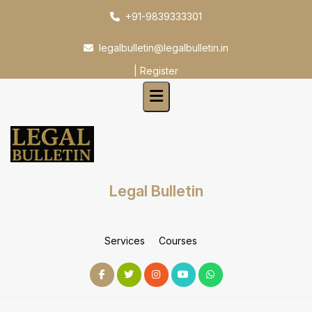
Skip
+91-9839333301
to
content
legalbulletin@legalbulletin.in
|
Register
Legal Bulletin
Services
Courses