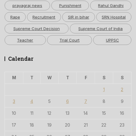
prayagraj news
Punishment
Rahul Gandhi
Rape
Recruitment
SIR in bihar
SRN Hospital
Supreme Court Decision
Supreme Court of India
Teacher
Trial Court
UPPSC
Calendar
M
T
W
T
F
S
S
1
2
3
4
5
6
7
8
9
10
11
12
13
14
15
16
17
18
19
20
21
22
23