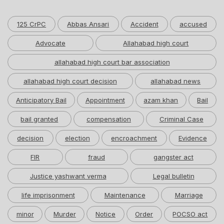
125 CrPC
Abbas Ansari
Accident
accused
Advocate
Allahabad high court
allahabad high court bar association
allahabad high court decision
allahabad news
Anticipatory Bail
Appointment
azam khan
Bail
bail granted
compensation
Criminal Case
decision
election
encroachment
Evidence
FIR
fraud
gangster act
Justice yashwant verma
Legal bulletin
life imprisonment
Maintenance
Marriage
minor
Murder
Notice
Order
POCSO act