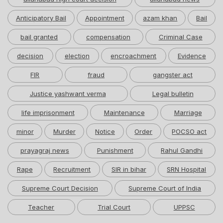
Anticipatory Bail
Appointment
azam khan
Bail
bail granted
compensation
Criminal Case
decision
election
encroachment
Evidence
FIR
fraud
gangster act
Justice yashwant verma
Legal bulletin
life imprisonment
Maintenance
Marriage
minor
Murder
Notice
Order
POCSO act
prayagraj news
Punishment
Rahul Gandhi
Rape
Recruitment
SIR in bihar
SRN Hospital
Supreme Court Decision
Supreme Court of India
Teacher
Trial Court
UPPSC