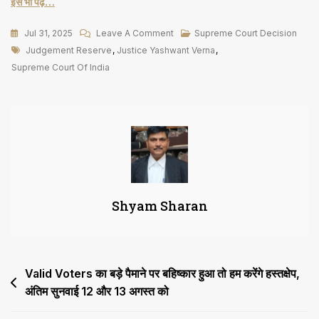
इसे भी पढ़ें…
On
Jul 31, 2025
Leave A Comment
Supreme Court Decision
Tags
Justice
Judgement Reserve
,
Justice Yashwant Verna
,
यशवंत
Supreme Court Of India
वर्मा
की
याचिका
पर
सुनवाई
पूरी,
फैसला
Shyam Sharan
सुरक्षित,
14
मार्च
को
Post
Valid Voters का बड़े पैमाने पर बहिष्कार हुआ तो हम करेंगे हस्तक्षेप,
खुला
था
अंतिम सुनवाई 12 और 13 अगस्त को
navigation
मामला