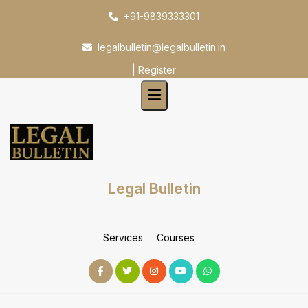
Skip
+91-9839333301
to
content
legalbulletin@legalbulletin.in
|
Register
Legal Bulletin
Services
Courses