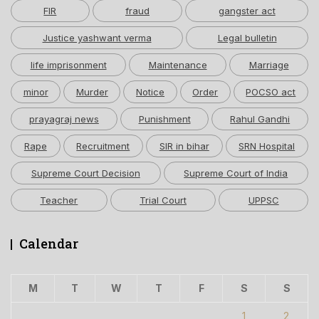
FIR
fraud
gangster act
Justice yashwant verma
Legal bulletin
life imprisonment
Maintenance
Marriage
minor
Murder
Notice
Order
POCSO act
prayagraj news
Punishment
Rahul Gandhi
Rape
Recruitment
SIR in bihar
SRN Hospital
Supreme Court Decision
Supreme Court of India
Teacher
Trial Court
UPPSC
Calendar
M
T
W
T
F
S
S
1
2