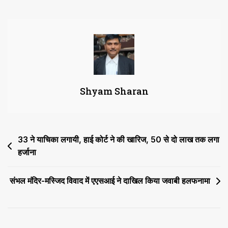
कमेटी
ने
चीफ
जस्टिस
को
सौंपी
जस्टिस
Shyam Sharan
यशवंत
वर्मा
मामले
की
Post
33 ने याचिका लगायी, हाई कोर्ट ने की खारिज, 50 से दो लाख तक लगा
रिपोर्ट
हर्जाना
navigation
संभल मंदिर-मस्जिद विवाद में एएसआई ने दाखिल किया जवाबी हलफनामा