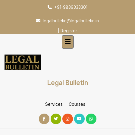
Skip
+91-9839333301
to
content
legalbulletin@legalbulletin.in
|
Register
Legal Bulletin
Services
Courses