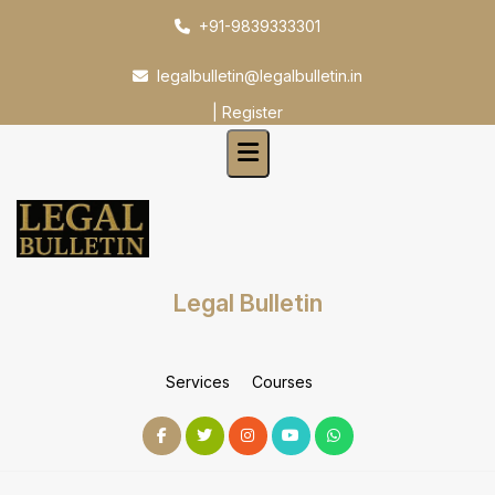
Skip
+91-9839333301
to
content
legalbulletin@legalbulletin.in
|
Register
Legal Bulletin
Services
Courses