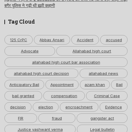
बगैर पुलिस ने गढ़ी थी झूठी कहानी
Tag Cloud
125 CrPC
Abbas Ansari
Accident
accused
Advocate
Allahabad high court
allahabad high court bar association
allahabad high court decision
allahabad news
Anticipatory Bail
Appointment
azam khan
Bail
bail granted
compensation
Criminal Case
decision
election
encroachment
Evidence
FIR
fraud
gangster act
Justice yashwant verma
Legal bulletin