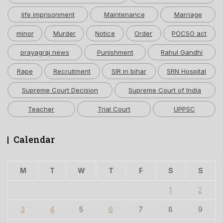
life imprisonment
Maintenance
Marriage
minor
Murder
Notice
Order
POCSO act
prayagraj news
Punishment
Rahul Gandhi
Rape
Recruitment
SIR in bihar
SRN Hospital
Supreme Court Decision
Supreme Court of India
Teacher
Trial Court
UPPSC
Calendar
M
T
W
T
F
S
S
1
2
3
4
5
6
7
8
9