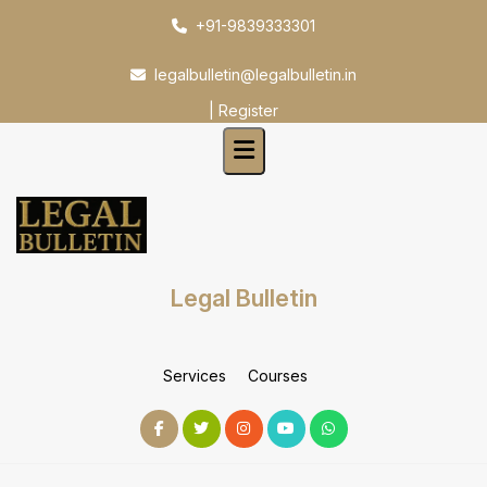
Skip
+91-9839333301
to
content
legalbulletin@legalbulletin.in
|
Register
Legal Bulletin
Services
Courses