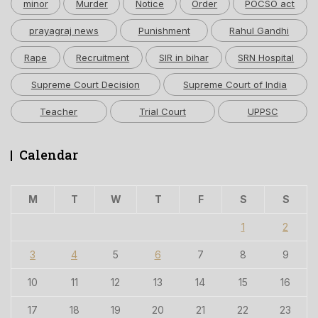
minor
Murder
Notice
Order
POCSO act
prayagraj news
Punishment
Rahul Gandhi
Rape
Recruitment
SIR in bihar
SRN Hospital
Supreme Court Decision
Supreme Court of India
Teacher
Trial Court
UPPSC
Calendar
M
T
W
T
F
S
S
1
2
3
4
5
6
7
8
9
10
11
12
13
14
15
16
17
18
19
20
21
22
23