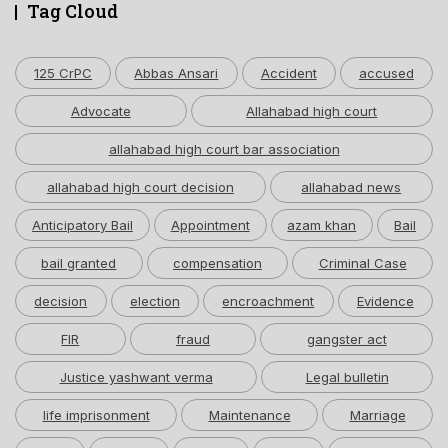
Tag Cloud
125 CrPC
Abbas Ansari
Accident
accused
Advocate
Allahabad high court
allahabad high court bar association
allahabad high court decision
allahabad news
Anticipatory Bail
Appointment
azam khan
Bail
bail granted
compensation
Criminal Case
decision
election
encroachment
Evidence
FIR
fraud
gangster act
Justice yashwant verma
Legal bulletin
life imprisonment
Maintenance
Marriage