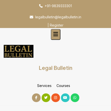
Skip
+91-9839333301
to
content
legalbulletin@legalbulletin.in
|
Register
Legal Bulletin
Services
Courses