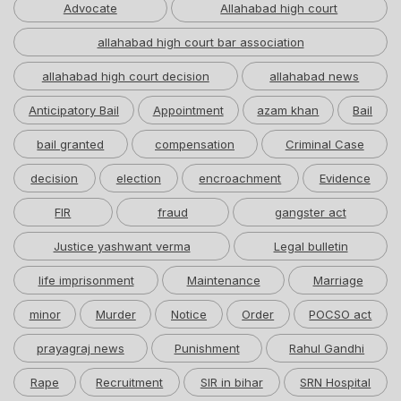
Advocate
Allahabad high court
allahabad high court bar association
allahabad high court decision
allahabad news
Anticipatory Bail
Appointment
azam khan
Bail
bail granted
compensation
Criminal Case
decision
election
encroachment
Evidence
FIR
fraud
gangster act
Justice yashwant verma
Legal bulletin
life imprisonment
Maintenance
Marriage
minor
Murder
Notice
Order
POCSO act
prayagraj news
Punishment
Rahul Gandhi
Rape
Recruitment
SIR in bihar
SRN Hospital