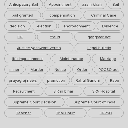
Anticipatory Bail
Appointment
azam khan
Bail
bail granted
compensation
Criminal Case
decision
election
encroachment
Evidence
FIR
fraud
gangster act
Justice yashwant verma
Legal bulletin
life imprisonment
Maintenance
Marriage
minor
Murder
Notice
Order
POCSO act
prayagraj news
promotion
Rahul Gandhi
Rape
Recruitment
SIR in bihar
SRN Hospital
Supreme Court Decision
Supreme Court of India
Teacher
Trial Court
UPPSC