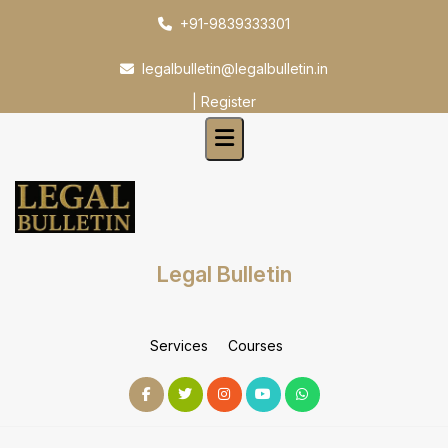
Skip
+91-9839333301
to
content
legalbulletin@legalbulletin.in
|
Register
Legal Bulletin
Services
Courses