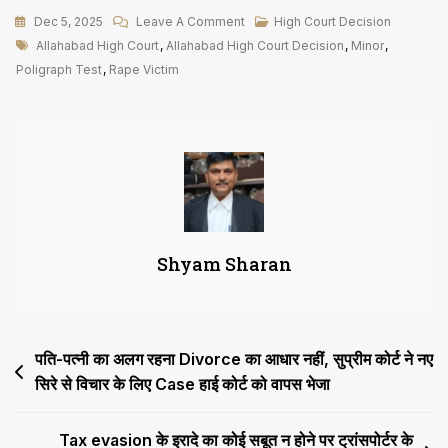
On
Dec 5, 2025
Leave A Comment
High Court Decision
Tags
इलाहाबाद
Allahabad High Court
,
Allahabad High Court Decision
,
Minor
,
हाईकोर्ट
Poligraph Test
,
Rape Victim
ने
Minor
रेप
पीड़िता
के
पॉलीग्राफ
टेस्ट
Shyam Sharan
पर
पर
उठाए
सवाल,
Post
पति-पत्नी का अलग रहना Divorce का आधार नहीं, सुप्रीम कोर्ट ने नए
सुनवाई
15
सिरे से विचार के लिए Case हाई कोर्ट को वापस भेजा
navigation
को
Tax evasion के इरादे का कोई सबूत न होने पर ट्रांसपोर्टर के