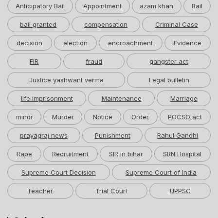
Anticipatory Bail
Appointment
azam khan
Bail
bail granted
compensation
Criminal Case
decision
election
encroachment
Evidence
FIR
fraud
gangster act
Justice yashwant verma
Legal bulletin
life imprisonment
Maintenance
Marriage
minor
Murder
Notice
Order
POCSO act
prayagraj news
Punishment
Rahul Gandhi
Rape
Recruitment
SIR in bihar
SRN Hospital
Supreme Court Decision
Supreme Court of India
Teacher
Trial Court
UPPSC