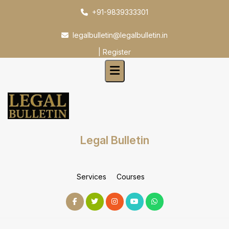
Skip
+91-9839333301
to
content
legalbulletin@legalbulletin.in
|
Register
Legal Bulletin
Services
Courses