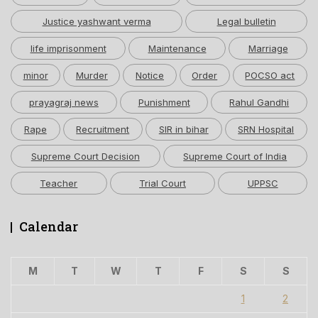
Justice yashwant verma
Legal bulletin
life imprisonment
Maintenance
Marriage
minor
Murder
Notice
Order
POCSO act
prayagraj news
Punishment
Rahul Gandhi
Rape
Recruitment
SIR in bihar
SRN Hospital
Supreme Court Decision
Supreme Court of India
Teacher
Trial Court
UPPSC
Calendar
M
T
W
T
F
S
S
1
2