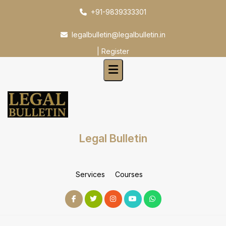
Skip
+91-9839333301
to
content
legalbulletin@legalbulletin.in
|
Register
Legal Bulletin
Services
Courses