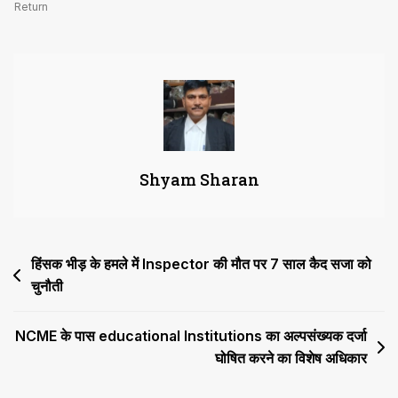
प्रावधान
Return
में
दाखिल
Return
पर
जीएसटी
रिफंड
से
Shyam Sharan
मना
नहीं
कर
सकते
Post
हिंसक भीड़ के हमले में Inspector की मौत पर 7 साल कैद सजा को
चुनौती
navigation
NCME के पास educational Institutions का अल्पसंख्यक दर्जा
घोषित करने का विशेष अधिकार