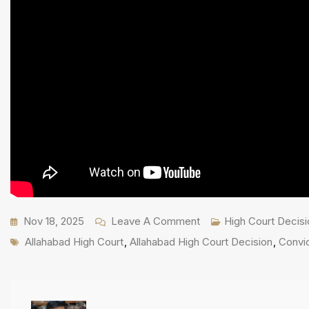
On
Nov 18, 2025
Leave A Comment
High Court Decisi
Tags
1996
Allahabad High Court
,
Allahabad High Court Decision
,
Convi
का
गाजियाबाद
Bus