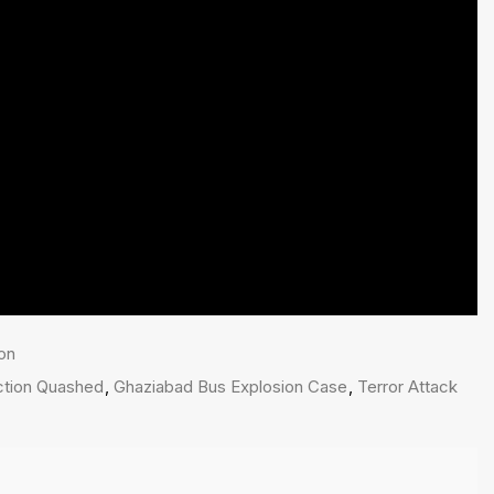
on
ction Quashed
,
Ghaziabad Bus Explosion Case
,
Terror Attack