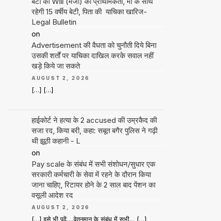
बेटी की Will (मर्जी) को प्राथमिकता, मां के साथ
रहेगी 15 वर्षीय बेटी, पिता की याचिका खारिज-
Legal Bulletin
on
Advertisement की वैधता को चुनौती दिये बिना
उसकी शर्तों पर याचिका दाखिल करके सवाल नहीं
खड़े किये जा सकते
AUGUST 2, 2026
[…] […]
हाईकोर्ट ने हत्या के 2 accused की उम्रकैद की
सजा रद, किया बरी, कहा: सबूत बगैर पुलिस ने गढ़ी
थी झूठी कहानी - L
on
Pay scale के संबंध में सभी संशोधन/सुधार एक
सरकारी कर्मचारी के सेवा में रहने के दौरान किया
जाना चाहिए, रिटायर होने के 2 साल बाद पेंशन का
वसूली आदेश रद
AUGUST 2, 2026
[…] इसे भी पढ़ें….वेतनमान के संबंध में सभी… […]