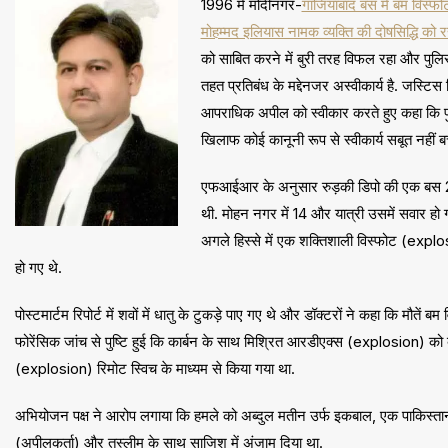
1996 में मोदीनगर-
गाजियाबाद बस में बम विस्फोट
मोहम्मद इलियास नामक व्यक्ति की दोषसिद्धि को र
को साबित करने में बुरी तरह विफल रहा और पुलि
तहत प्रतिबंध के मद्देनजर अस्वीकार्य है. जस्टिस
आपराधिक अपील को स्वीकार करते हुए कहा कि पु
खिलाफ कोई कानूनी रूप से स्वीकार्य सबूत नहीं बच
एफआईआर के अनुसार रुड़की डिपो की एक बस 27 
थी. मोहन नगर में 14 और यात्री उसमें सवार हो
अगले हिस्से में एक शक्तिशाली विस्फोट (expl
हो गए थे.
पोस्टमार्टम रिपोर्ट में शवों में धातु के टुकड़े पाए गए थे और डॉक्टरों ने कहा कि मौत
फोरेंसिक जांच से पुष्टि हुई कि कार्बन के साथ मिश्रित आरडीएक्स (explosion) को
(explosion) रिमोट स्विच के माध्यम से किया गया था.
अभियोजन पक्ष ने आरोप लगाया कि हमले को अब्दुल मतीन उर्फ ​​इकबाल, एक पाकिस
(अपीलकर्ता) और तस्लीम के साथ साजिश में अंजाम दिया था.