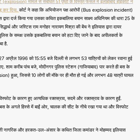
 (explosion) मामले से संबंधित 51 पृष्ठों के विस्तृत फैसले में इलाहाबाद हाईकोर्ट ने
द्द कर दिया.
कोर्ट ने कहा कि अभियोजन पक्ष आरोपों (Bus explosion incident)
स द्वारा दर्ज किया गया उसका कथित इकबालिया बयान साक्ष्य अधिनियम की धारा 25 के
 सिद्धार्थ और जस्टिस राम मनोहर नारायण मिश्रा की बेंच ने इलियास द्वारा दायर
लिस के समक्ष उसके इकबालिया बयान को हटा दिए जाने के बाद अपीलकर्ता के
ा है.
अप्रैल 1996 को 15:55 बजे दिल्ली से लगभग 53 यात्रियों को लेकर रवाना हुई
 गए. शाम करीब पांच बजे, मोदीनगर पुलिस स्टेशन (गाजियाबाद) पार करते ही बस के
osion) हुआ, जिससे 10 लोगों की मौके पर ही मौत हो गई और लगभग 48 यात्री घायल
ें बम विस्फोट के कारण हुए अत्यधिक रक्तस्राव, सदमे और रक्तस्राव के कारण हुईं.
 बस के अगले हिस्से में बाईं ओर, चालक की सीट के नीचे रखा गया था और विस्फोट
्तानी नागरिक और हरकत-उल-अंसार के कथित जिला कमांडर ने मोहम्मद इलियास