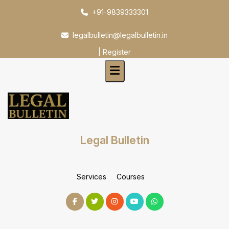
Skip
+91-9839333301
to
content
legalbulletin@legalbulletin.in
|
Register
Legal Bulletin
Services
Courses