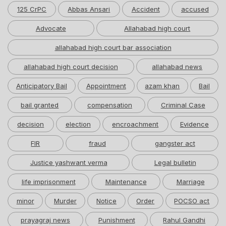
125 CrPC
Abbas Ansari
Accident
accused
Advocate
Allahabad high court
allahabad high court bar association
allahabad high court decision
allahabad news
Anticipatory Bail
Appointment
azam khan
Bail
bail granted
compensation
Criminal Case
decision
election
encroachment
Evidence
FIR
fraud
gangster act
Justice yashwant verma
Legal bulletin
life imprisonment
Maintenance
Marriage
minor
Murder
Notice
Order
POCSO act
prayagraj news
Punishment
Rahul Gandhi