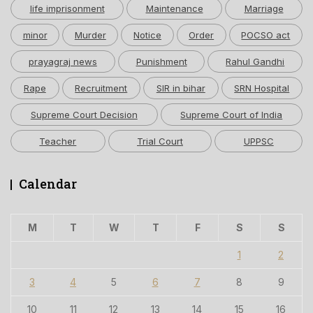
life imprisonment
Maintenance
Marriage
minor
Murder
Notice
Order
POCSO act
prayagraj news
Punishment
Rahul Gandhi
Rape
Recruitment
SIR in bihar
SRN Hospital
Supreme Court Decision
Supreme Court of India
Teacher
Trial Court
UPPSC
Calendar
M
T
W
T
F
S
S
1
2
3
4
5
6
7
8
9
10
11
12
13
14
15
16