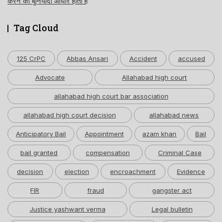
करने का बुनियादी आधार होती है
Tag Cloud
125 CrPC
Abbas Ansari
Accident
accused
Advocate
Allahabad high court
allahabad high court bar association
allahabad high court decision
allahabad news
Anticipatory Bail
Appointment
azam khan
Bail
bail granted
compensation
Criminal Case
decision
election
encroachment
Evidence
FIR
fraud
gangster act
Justice yashwant verma
Legal bulletin