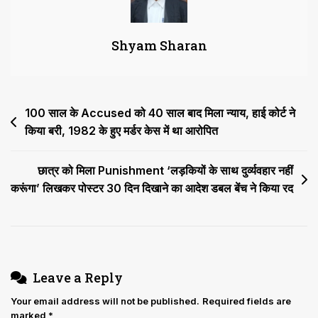
जवाब,
Oversight
Shyam Sharan
Committee
का
फैसला
रद,
Post
100 साल के Accused को 40 साल बाद मिला न्याय, हाई कोर्ट ने
Expert
Committee
किया बरी, 1982 के हुए मर्डर केस में था आरोपित
navigation
के
फैसले
छात्र को मिला Punishment ‘लड़कियों के साथ दुर्व्यवहार नहीं
पर
करूंगा’ लिखकर पोस्टर 30 दिन दिखाने का आदेश डबल बेंच ने किया रद
नई
मेरिट
लिस्ट
तैयार
करने
Leave a Reply
के
आदेश
Your email address will not be published.
Required fields are
marked
*