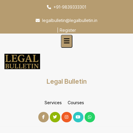
Skip
+91-9839333301
to
content
legalbulletin@legalbulletin.in
|
Register
Legal Bulletin
Services
Courses