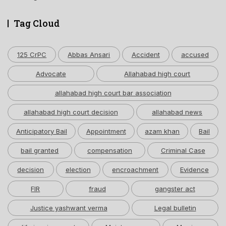
Tag Cloud
125 CrPC
Abbas Ansari
Accident
accused
Advocate
Allahabad high court
allahabad high court bar association
allahabad high court decision
allahabad news
Anticipatory Bail
Appointment
azam khan
Bail
bail granted
compensation
Criminal Case
decision
election
encroachment
Evidence
FIR
fraud
gangster act
Justice yashwant verma
Legal bulletin