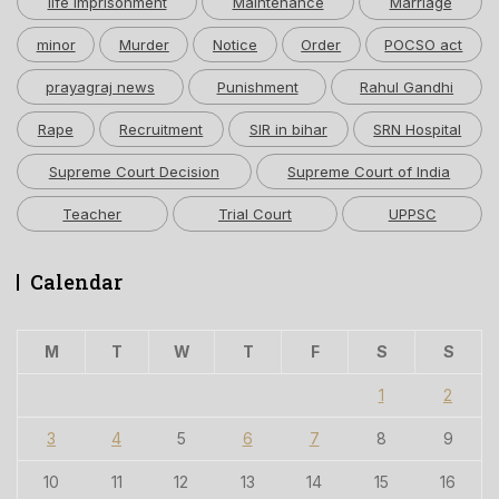
life imprisonment
Maintenance
Marriage
minor
Murder
Notice
Order
POCSO act
prayagraj news
Punishment
Rahul Gandhi
Rape
Recruitment
SIR in bihar
SRN Hospital
Supreme Court Decision
Supreme Court of India
Teacher
Trial Court
UPPSC
Calendar
M
T
W
T
F
S
S
1
2
3
4
5
6
7
8
9
10
11
12
13
14
15
16