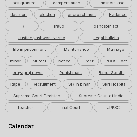
bail granted
compensation
Criminal Case
decision
election
encroachment
Evidence
FIR
fraud
gangster act
Justice yashwant verma
Legal bulletin
life imprisonment
Maintenance
Marriage
minor
Murder
Notice
Order
POCSO act
prayagraj news
Punishment
Rahul Gandhi
Rape
Recruitment
SIR in bihar
SRN Hospital
Supreme Court Decision
Supreme Court of India
Teacher
Trial Court
UPPSC
Calendar