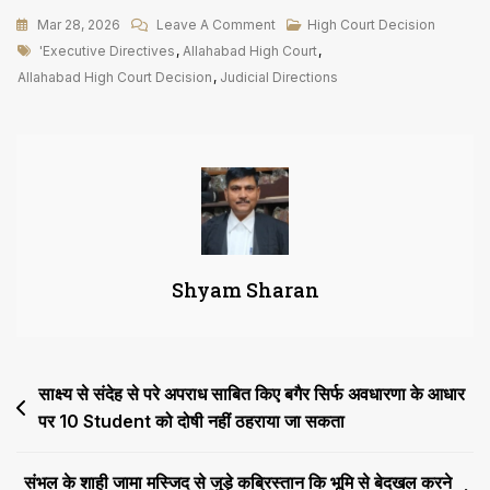
On
Mar 28, 2026
Leave A Comment
High Court Decision
Tags
‘Executive
'Executive Directives
,
Allahabad High Court
,
Directives
Allahabad High Court Decision
,
Judicial Directions
न्यायिक
निर्देशों
को
रद्द
नहीं
कर
सकते
Shyam Sharan
न
ही
वे
अर्जित
Post
साक्ष्य से संदेह से परे अपराध साबित किए बगैर सिर्फ अवधारणा के आधार
अधिकारों
को
पर 10 Student को दोषी नहीं ठहराया जा सकता
navigation
समाप्त
कर
संभल के शाही जामा मस्जिद से जुड़े कब्रिस्तान कि भूमि से बेदखल करने