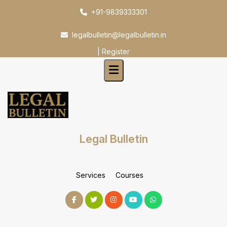
Skip
+91-9839333301
to
content
legalbulletin@legalbulletin.in
|
Register
Legal Bulletin
Services
Courses