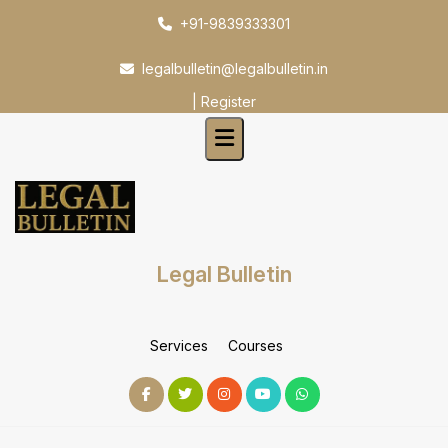
Skip
+91-9839333301
to
content
legalbulletin@legalbulletin.in
|
Register
Legal Bulletin
Services
Courses