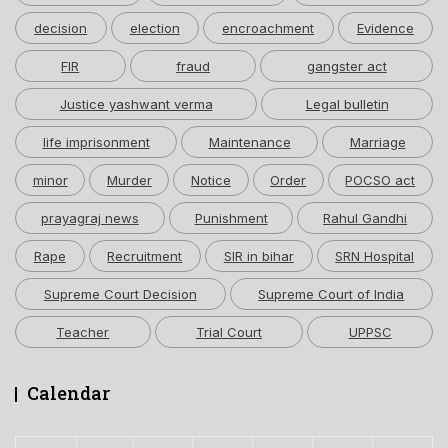
decision
election
encroachment
Evidence
FIR
fraud
gangster act
Justice yashwant verma
Legal bulletin
life imprisonment
Maintenance
Marriage
minor
Murder
Notice
Order
POCSO act
prayagraj news
Punishment
Rahul Gandhi
Rape
Recruitment
SIR in bihar
SRN Hospital
Supreme Court Decision
Supreme Court of India
Teacher
Trial Court
UPPSC
Calendar