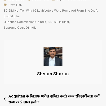
Tags
ECI
Draft List
,
ने
ECI Did Not Tell Why 65 Lakh Voters Were Removed From The Draft
नहीं
List Of Bihar
बताया
,
Election Commission Of India
,
SIR
,
SIR In Bihar
,
बिहार
Supreme Court Of India
की
ड्राफ्ट
सूची
से
65
लाख
मतदाता
Shyam Sharan
क्यों
हटाये
गये
Post
Acquittal के खिलाफ अपील दाखिल करते समय संवेदनशीलता बरतें,
राज्य पर 2 लाख हर्जाना
navigation