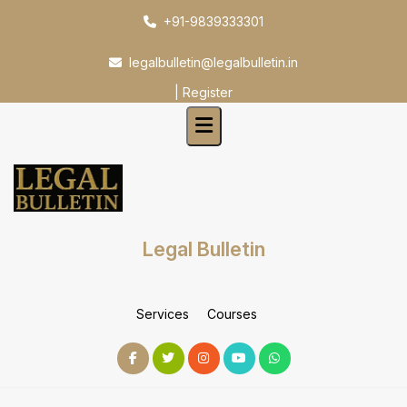
Skip
+91-9839333301
to
content
legalbulletin@legalbulletin.in
|
Register
Legal Bulletin
Services
Courses