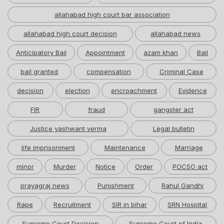
allahabad high court bar association
allahabad high court decision
allahabad news
Anticipatory Bail
Appointment
azam khan
Bail
bail granted
compensation
Criminal Case
decision
election
encroachment
Evidence
FIR
fraud
gangster act
Justice yashwant verma
Legal bulletin
life imprisonment
Maintenance
Marriage
minor
Murder
Notice
Order
POCSO act
prayagraj news
Punishment
Rahul Gandhi
Rape
Recruitment
SIR in bihar
SRN Hospital
Supreme Court Decision
Supreme Court of India