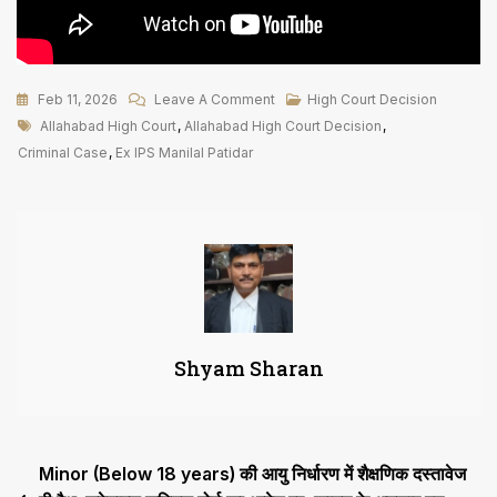
On
Feb 11, 2026
Leave A Comment
High Court Decision
Tags
पूर्व
Allahabad High Court
,
Allahabad High Court Decision
,
IPS
Criminal Case
,
Ex IPS Manilal Patidar
मणिलाल
पाटीदार
के
खिलाफ
चल
रही
आपराधिक
Shyam Sharan
केस
की
प्रक्रिया
पर
Post
Minor (Below 18 years) की आयु निर्धारण में शैक्षणिक दस्तावेज
रोक,