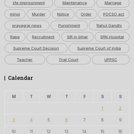
life imprisonment
Maintenance
Marriage
minor
Murder
Notice
Order
POCSO act
prayagraj news
Punishment
Rahul Gandhi
Rape
Recruitment
SIR in bihar
SRN Hospital
Supreme Court Decision
Supreme Court of India
Teacher
Trial Court
UPPSC
Calendar
M
T
W
T
F
S
S
1
2
3
4
5
6
7
8
9
10
11
12
13
14
15
16