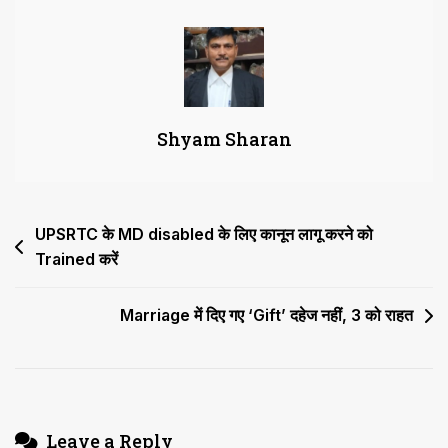
जुटाने
के
कदम
उठाना
कोर्ट
Shyam Sharan
का
दायित्व
Post
UPSRTC के MD disabled के लिए कानून लागू करने को
Trained करें
navigation
Marriage में दिए गए ‘Gift’ दहेज नहीं, 3 को राहत
Leave a Reply