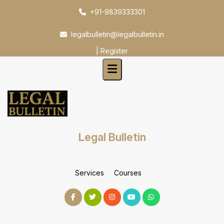
Skip
+91-9839333301
to
content
legalbulletin@legalbulletin.in
|
Register
Legal Bulletin
Services
Courses