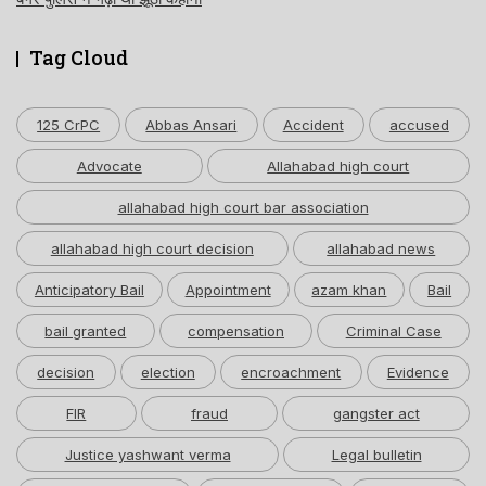
Tag Cloud
125 CrPC
Abbas Ansari
Accident
accused
Advocate
Allahabad high court
allahabad high court bar association
allahabad high court decision
allahabad news
Anticipatory Bail
Appointment
azam khan
Bail
bail granted
compensation
Criminal Case
decision
election
encroachment
Evidence
FIR
fraud
gangster act
Justice yashwant verma
Legal bulletin