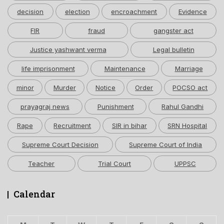
decision
election
encroachment
Evidence
FIR
fraud
gangster act
Justice yashwant verma
Legal bulletin
life imprisonment
Maintenance
Marriage
minor
Murder
Notice
Order
POCSO act
prayagraj news
Punishment
Rahul Gandhi
Rape
Recruitment
SIR in bihar
SRN Hospital
Supreme Court Decision
Supreme Court of India
Teacher
Trial Court
UPPSC
Calendar