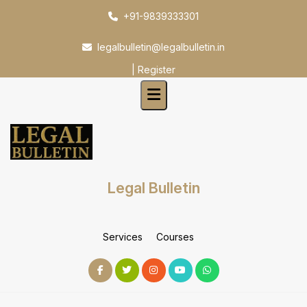
Skip
+91-9839333301
to
content
legalbulletin@legalbulletin.in
|
Register
Legal Bulletin
Services
Courses