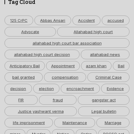
Tag Cloud
125 CrPC
Abbas Ansari
Accident
accused
Advocate
Allahabad high court
allahabad high court bar association
allahabad high court decision
allahabad news
Anticipatory Bail
Appointment
azam khan
Bail
bail granted
compensation
Criminal Case
decision
election
encroachment
Evidence
FIR
fraud
gangster act
Justice yashwant verma
Legal bulletin
life imprisonment
Maintenance
Marriage
minor
Murder
Notice
Order
POCSO act