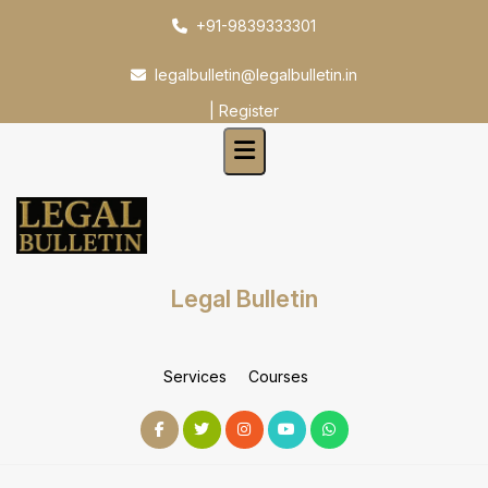
Skip
+91-9839333301
to
content
legalbulletin@legalbulletin.in
|
Register
Legal Bulletin
Services
Courses