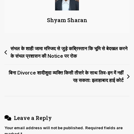
Sheet
में
Shyam Sharan
शामिल
नहीं
किया
जा
Post
संभल के शाही जामा मस्जिद से जुड़े कब्रिस्तान कि भूमि से बेदखल करने
सकता,
लेकिन
के संभल प्रशासन की Notice पर रोक
navigation
पुलिस
बयान
बिना Divorce शादीशुदा व्यक्ति किसी तीसरे के साथ लिव-इन में नहीं
का
रह सकता: इलाहाबाद हाई कोर्ट
उपयोग
जांच
में
कर
सकती
Leave a Reply
है
Your email address will not be published.
Required fields are
marked
*