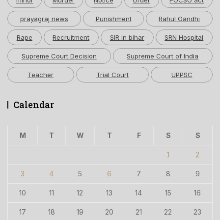
prayagraj news
Punishment
Rahul Gandhi
Rape
Recruitment
SIR in bihar
SRN Hospital
Supreme Court Decision
Supreme Court of India
Teacher
Trial Court
UPPSC
Calendar
M
T
W
T
F
S
S
1
2
3
4
5
6
7
8
9
10
11
12
13
14
15
16
17
18
19
20
21
22
23