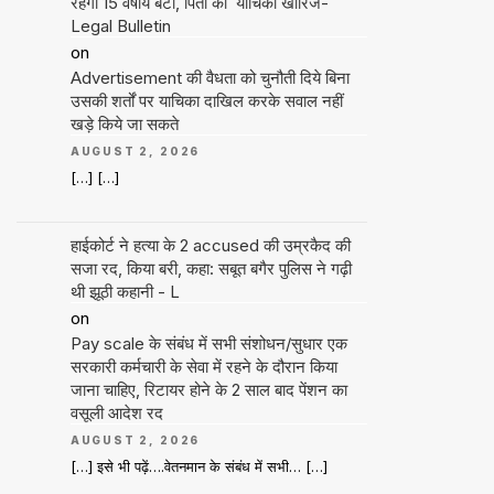
रहेगी 15 वर्षीय बेटी, पिता की याचिका खारिज-
Legal Bulletin
on
Advertisement की वैधता को चुनौती दिये बिना
उसकी शर्तों पर याचिका दाखिल करके सवाल नहीं
खड़े किये जा सकते
AUGUST 2, 2026
[…] […]
हाईकोर्ट ने हत्या के 2 accused की उम्रकैद की
सजा रद, किया बरी, कहा: सबूत बगैर पुलिस ने गढ़ी
थी झूठी कहानी - L
on
Pay scale के संबंध में सभी संशोधन/सुधार एक
सरकारी कर्मचारी के सेवा में रहने के दौरान किया
जाना चाहिए, रिटायर होने के 2 साल बाद पेंशन का
वसूली आदेश रद
AUGUST 2, 2026
[…] इसे भी पढ़ें….वेतनमान के संबंध में सभी… […]