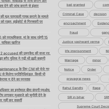
याचिका, सीबीआई से जांच कराने और
bail granted
com
ता देने की जांच कराने से इंकार
Criminal Case
decision
 मूल पत्रावली गायब कराने के मामले
को राहत, हाईकोर्ट से गिरफ्तारी पर
encroachment
Eviden
fraud
gang
ी) को प्राथमिकता, मां के साथ रहेगी 15
Justice yashwant verma
 की याचिका खारिज
life imprisonment
M
ा के 2 accused की उम्रकैद की सजा रद,
ूत बगैर पुलिस ने गढ़ी थी झूठी कहानी
Marriage
minor
Maintenance के लिए CM को भेजे गए
Notice
Order
CJ से मिलेगा प्रतिनिधिमंडल, किसी भी
prayagraj news
ाया न देने का प्रस्ताव
Rahul Gandhi
Rape
धिकार का इस्तेमाल बीमा कंपनी एमओयू
ोप लगाकर मुआवजे को चुनौती देने के
SIR in bihar
SRN
पर नहीं कर सकतीं
Supreme Court Decis