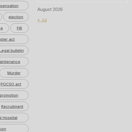
pensation
August 2026
election
« Jul
ce
FIR
ster act
Legal bulletin
aintenance
Murder
POCSO act
promotion
Recruitment
 Hospital
ion