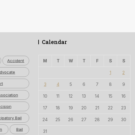
Calendar
Accident
M
T
W
T
F
S
S
dvocate
1
2
rt
3
4
5
6
7
8
9
ssociation
10
11
12
13
14
15
16
cision
17
18
19
20
21
22
23
cipatory Bail
24
25
26
27
28
29
30
n
Bail
31