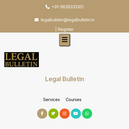
Skip
+91-9839333301
to
content
legalbulletin@legalbulletin.in
|
Register
Legal Bulletin
Services
Courses