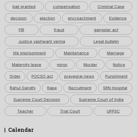
bail granted
compensation
Criminal Case
decision
election
encroachment
Evidence
FIR
fraud
gangster act
Justice yashwant verma
Legal bulletin
life imprisonment
Maintenance
Marriage
Maternity leave
minor
Murder
Notice
Order
POCSO act
prayagraj news
Punishment
Rahul Gandhi
Rape
Recruitment
SRN Hospital
Supreme Court Decision
Supreme Court of India
Teacher
Trial Court
UPPSC
Calendar