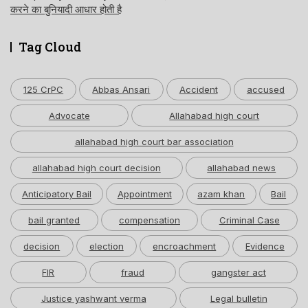
करने का बुनियादी आधार होती है
Tag Cloud
125 CrPC
Abbas Ansari
Accident
accused
Advocate
Allahabad high court
allahabad high court bar association
allahabad high court decision
allahabad news
Anticipatory Bail
Appointment
azam khan
Bail
bail granted
compensation
Criminal Case
decision
election
encroachment
Evidence
FIR
fraud
gangster act
Justice yashwant verma
Legal bulletin