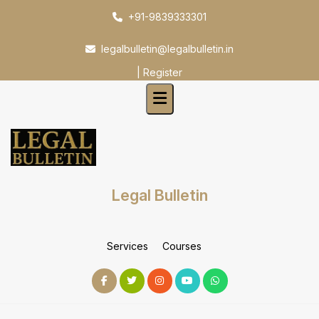
Skip
+91-9839333301
to
content
legalbulletin@legalbulletin.in
|
Register
Legal Bulletin
Services
Courses