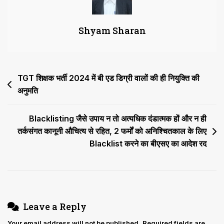
21
में
Shyam Sharan
दिए
गए
मानवीय
गरिमा
Post
TGT शिक्षक भर्ती 2024 में बी एड डिग्री वालों की ही नियुक्ति की
के
साथ
अनुमति
navigation
जीने
के
Blacklisting जैसे उपाय न तो अत्यधिक दंडात्मक हों और न ही
अधिकार
तर्कसंगत कानूनी औचित्य से रहित, 2 फर्मों को अनिश्चितकाल के लिए
के
Blacklist करने का बीएसए का आदेश रद
समान
Leave a Reply
Your email address will not be published.
Required fields are