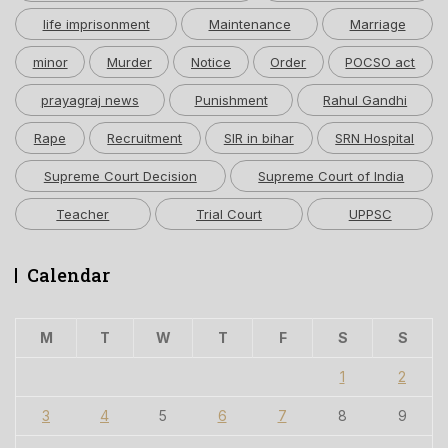
life imprisonment
Maintenance
Marriage
minor
Murder
Notice
Order
POCSO act
prayagraj news
Punishment
Rahul Gandhi
Rape
Recruitment
SIR in bihar
SRN Hospital
Supreme Court Decision
Supreme Court of India
Teacher
Trial Court
UPPSC
Calendar
M
T
W
T
F
S
S
1
2
3
4
5
6
7
8
9