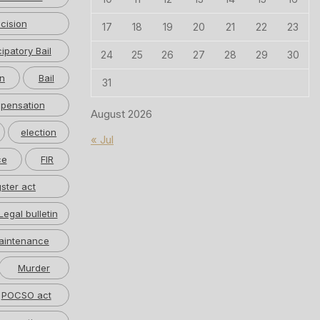
cision
17
18
19
20
21
22
23
cipatory Bail
24
25
26
27
28
29
30
n
Bail
31
pensation
August 2026
election
« Jul
ce
FIR
ster act
Legal bulletin
aintenance
Murder
POCSO act