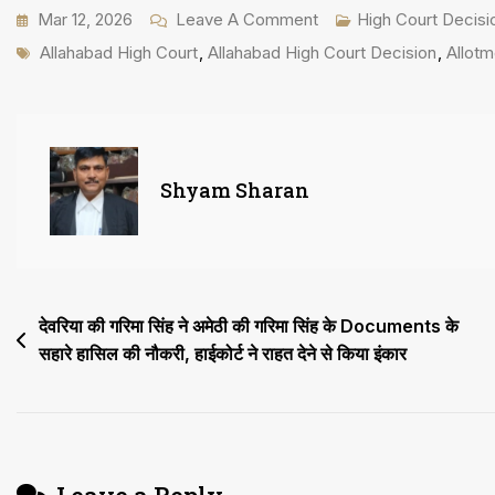
On
Mar 12, 2026
Leave A Comment
High Court Decisi
Tags
हाईकोर्ट
Allahabad High Court
,
Allahabad High Court Decision
,
Allotm
अधिवक्ता
चेंबर
Allotment
में
Shyam Sharan
महिला
अधिवक्ताओं
का
कोटा
Post
देवरिया की गरिमा सिंह ने अमेठी की गरिमा सिंह के Documents के
तय
सहारे हासिल की नौकरी, हाईकोर्ट ने राहत देने से किया इंकार
navigation
करने
की
मांग
में