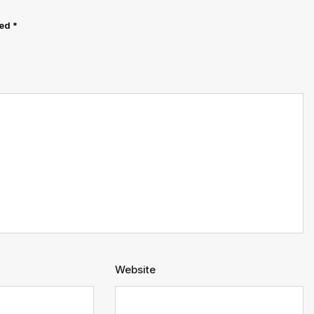
ked
*
Website