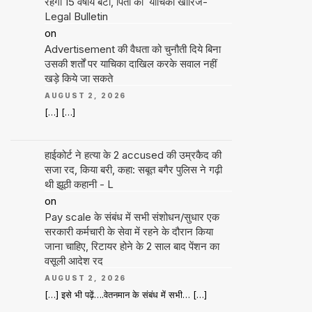
रहेगी 15 वर्षीय बेटी, पिता की याचिका खारिज-
Legal Bulletin
on
Advertisement की वैधता को चुनौती दिये बिना
उसकी शर्तों पर याचिका दाखिल करके सवाल नहीं
खड़े किये जा सकते
AUGUST 2, 2026
[…] […]
हाईकोर्ट ने हत्या के 2 accused की उम्रकैद की
सजा रद, किया बरी, कहा: सबूत बगैर पुलिस ने गढ़ी
थी झूठी कहानी - L
on
Pay scale के संबंध में सभी संशोधन/सुधार एक
सरकारी कर्मचारी के सेवा में रहने के दौरान किया
जाना चाहिए, रिटायर होने के 2 साल बाद पेंशन का
वसूली आदेश रद
AUGUST 2, 2026
[…] इसे भी पढ़ें….वेतनमान के संबंध में सभी… […]