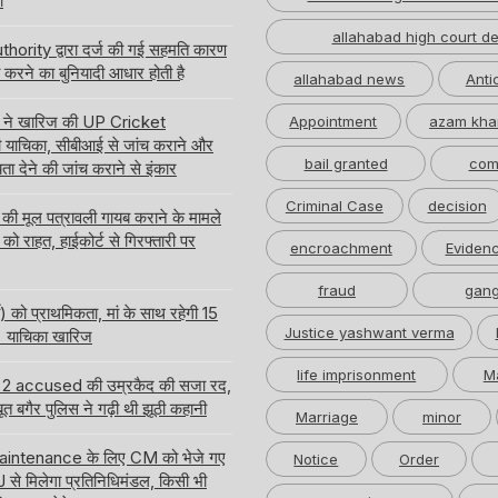
ं
allahabad high court de
hority द्वारा दर्ज की गई सहमति कारण
करने का बुनियादी आधार होती है
allahabad news
Anti
्ट ने खारिज की UP Cricket
Appointment
azam kha
याचिका, सीबीआई से जांच कराने और
bail granted
com
ता देने की जांच कराने से इंकार
Criminal Case
decision
 मूल पत्रावली गायब कराने के मामले
को राहत, हाईकोर्ट से गिरफ्तारी पर
encroachment
Eviden
fraud
gang
ी) को प्राथमिकता, मां के साथ रहेगी 15
Justice yashwant verma
 की याचिका खारिज
life imprisonment
M
ा के 2 accused की उम्रकैद की सजा रद,
ूत बगैर पुलिस ने गढ़ी थी झूठी कहानी
Marriage
minor
Maintenance के लिए CM को भेजे गए
Notice
Order
CJ से मिलेगा प्रतिनिधिमंडल, किसी भी