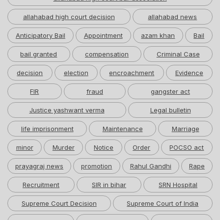
allahabad high court decision
allahabad news
Anticipatory Bail
Appointment
azam khan
Bail
bail granted
compensation
Criminal Case
decision
election
encroachment
Evidence
FIR
fraud
gangster act
Justice yashwant verma
Legal bulletin
life imprisonment
Maintenance
Marriage
minor
Murder
Notice
Order
POCSO act
prayagraj news
promotion
Rahul Gandhi
Rape
Recruitment
SIR in bihar
SRN Hospital
Supreme Court Decision
Supreme Court of India