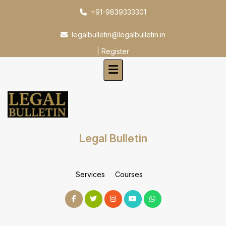
Skip
+91-9839333301
to
content
legalbulletin@legalbulletin.in
|
Register
Legal Bulletin
Services
Courses