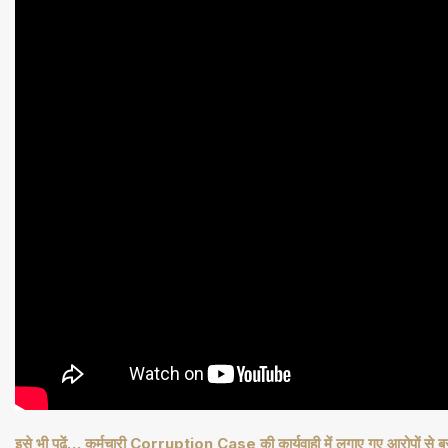
इसे भी पढ़ें… कर्मचारी Corruption Case की कार्यवाही में लगाए गए आरोपों से ब