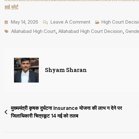
हाई कोर्ट
On
May 14, 2026
Leave A Comment
High Court Decis
Tags
आनलाइन
Allahabad High Court
,
Allahabad High Court Decision
,
Gende
आवेदन
में
Gender
महिला
Shyam Sharan
के
बजाय
पुरुष
भर
Post
मुख्यमंत्री कृषक दुर्घटना Insurance योजना की लाभ न देने पर
देना
जिलाधिकारी चित्रकूट 14 मई को तलब
navigation
मानवीय
भूल,