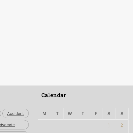
Calendar
Accident
M
T
W
T
F
S
S
dvocate
1
2