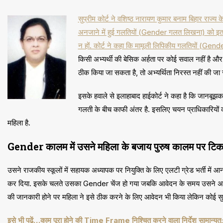
सुप्रीम कोर्ट ने वशिष्ठ नारायण कुमार बनाम बिहार राज्
अनजाने में हुई गलतियों (Gender गलत लिखना) को इतना
न हों. कोर्ट ने कहा कि मामूली लिपिकीय गलतियों (Gend
किसी अभ्यर्थी की बेसिक अर्हता पर कोई सवाल नहीं है 
ठीक किया जा सकता है, तो अभ्यर्थिता निरस्त नहीं की जा
इसके हवाले से इलाहाबाद हाईकोर्ट ने कहा है कि जानबू
गलती के बीच काफी अंतर है. इसलिए चयन प्राधिकारियों 
महिला है.
Gender कालम में उसने महिला के बजाय पुरुष कालम पर टिक
उसने राजकीय स्कूलों में सहायक अध्यापक पर नियुक्ति के लिए एलटी ग्रेड भर्ती 
कर दिया. इसके चलते उसका Gender चेंज हो गया जबकि आवेदन के समय उसने अपन
की जानकारी होने पर महिला ने इसे ठीक करने के लिए आवेदन भी किया लेकिन कोई सुन
इसे भी पढ़ें…काम पूरा होने की Time Frame निश्चित करने वाला निर्देश सामान्यत: अन