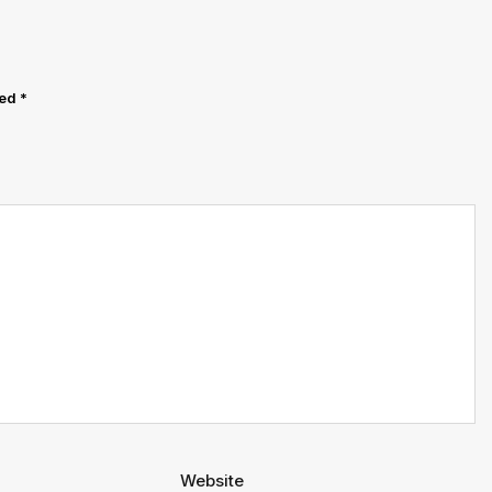
ked
*
Website