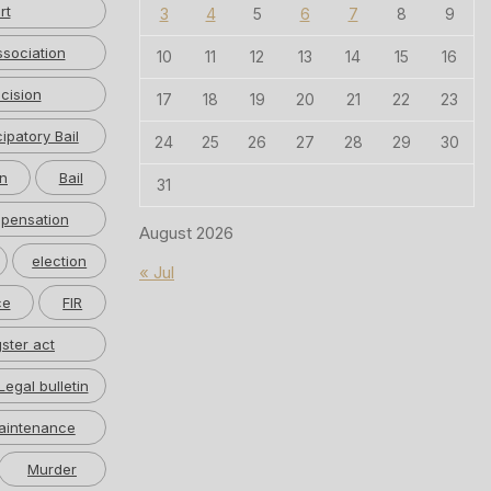
rt
3
4
5
6
7
8
9
ssociation
10
11
12
13
14
15
16
cision
17
18
19
20
21
22
23
cipatory Bail
24
25
26
27
28
29
30
n
Bail
31
pensation
August 2026
election
« Jul
ce
FIR
ster act
Legal bulletin
aintenance
Murder