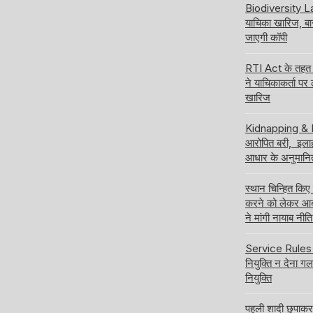
Biodiversity Law
याचिका खारिज, ब
जाएगी कॉपी
RTI Act के तहत अ
ने याचिकाकर्ता पर
खारिज
Kidnapping & Ra
आरोपित बरी, इलाहा
आधार के अनुमानि
स्थान चिन्हित किए
करने को लेकर आबक
ने मांगी नायाब नी
Service Rules बद
नियुक्ति न देना ग
नियुक्ति
पहली शादी छुपाक