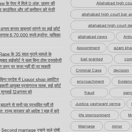
 के पेपर में मिले 0 अंक, छात्र की
Allahabad high cou
ार काउंसिल और लॉ कमीशन को भेजी
allahabad high court bar a
allahabad high court de
नाप शनाप सूचनाएं मांगने पर हाई कोर्ट
 लगाया 6,70,000 रुपये हर्जाना, याचिका
allahabad news
Anti
Appointment
azam kha
pe के 35 साल पुराने मामले के
bail granted
com
बाद हाईकोर्ट ने कहा बिना ठोस दस्तावेजी
त उम्र पर सजा नहीं दी जा सकती
Criminal Case
decision
 बिना प्रदेश में Liquor shop आवंटित
encroachment
Eviden
ारी आयुक्त प्रयागराज तलब, हाई कोर्ट
ति सुनवाई 12अगस्त को
fraud
gang
Justice yashwant verma
लने से सभी पद प्रभावित नहीं तो
लत, राज्य सरकार को आदेश 1 माह में करे
life imprisonment
M
Marriage
minor
र Second marriage रचाने वाले दोषी