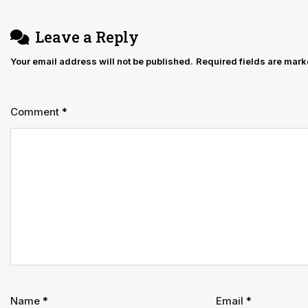
हाईकोर्ट
ने
Leave a Reply
याची
Your email address will not be published.
Required fields are mar
को
दी
16
Comment
*
मई
को
परीक्षा
में
बैठने
की
अनुमति
Name
*
Email
*