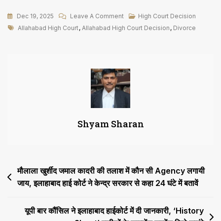
On
Dec 19, 2025
Leave A Comment
High Court Decision
Tags
2
Allahabad High Court
,
Allahabad High Court Decision
,
Divorce
वयस्कों
की
व्यक्तिगत
स्वतंत्रता
में
कोई
हस्तक्षेप
Shyam Sharan
नहीं,
लेकिन
पति
से
Post
मौलाला खुर्शीद जमाल कादरी की तलाश में कौन सी Agency लगायी
Divorce
बगैर
जाय, इलाहाबाद हाई कोर्ट ने केन्द्र सरकार से कहा 24 घंटे में बतावें
navigation
लिव
इन
यूपी बार कौंसिल ने इलाहाबाद हाईकोर्ट में दी जानकारी, ‘History
में