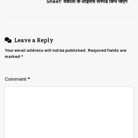
Sheet’ वकीलों के लाइसेंस सस्पेंड किये जाएंगे
रहने
वाली
महिला
को
सुरक्षा
Leave a Reply
देने
से
Your email address will not be published.
Required fields are
marked
*
इंकार
Comment
*