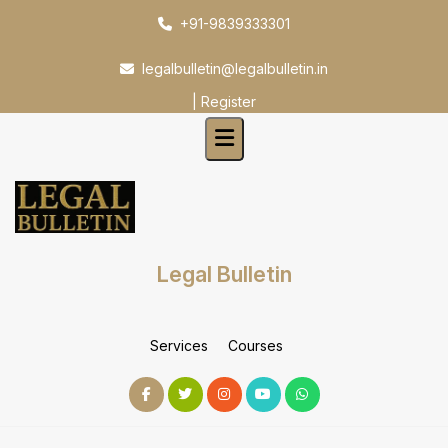
Skip
+91-9839333301
to
content
legalbulletin@legalbulletin.in
|
Register
Legal Bulletin
Services
Courses