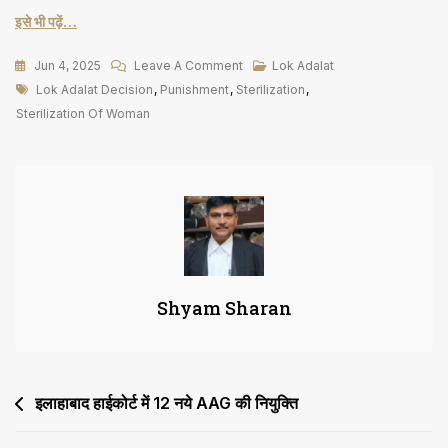
इसे भी पढ़ें…
On
Jun 4, 2025
Leave A Comment
Lok Adalat
Tags
महिला
Lok Adalat Decision
,
Punishment
,
Sterilization
,
की
Sterilization Of Woman
नशबंदी
में
चूक,
सरकार
करे
भरपाई
Shyam Sharan
Post
इलाहाबाद हाईकोर्ट में 12 नये AAG की नियुक्ति
navigation