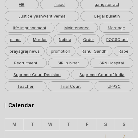
FIR
fraud
gangster act
Justice yashwant verma
Legal bulletin
life imprisonment
Maintenance
Marriage
minor
Murder
Notice
Order
POCSO act
prayagraj news
promotion
Rahul Gandhi
Rape
Recruitment
SIR in bihar
SRN Hospital
Supreme Court Decision
Supreme Court of India
Teacher
Trial Court
UPPSC
Calendar
M
T
W
T
F
S
S
1
2