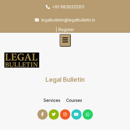
Skip
+91-9839333301
to
content
legalbulletin@legalbulletin.in
|
Register
Legal Bulletin
Services
Courses