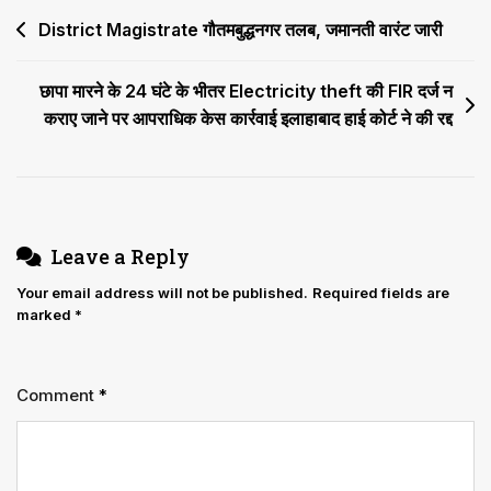
से
Post
District Magistrate गौतमबुद्धनगर तलब, जमानती वारंट जारी
मेल
नहीं
navigation
खाते
छापा मारने के 24 घंटे के भीतर Electricity theft की FIR दर्ज न
तो
कराए जाने पर आपराधिक केस कार्रवाई इलाहाबाद हाई कोर्ट ने की रद्द
महत्वपूर्ण
हो
जाता
है
पुलिस
Leave a Reply
की
तरफ
Your email address will not be published.
Required fields are
marked
*
से
मौके
पर
Comment
*
बनाया
गया
स्पॉट
मैप’