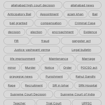
allahabad high court decision
allahabad news
Anticipatory Bail
Appointment
azam khan
Bail
bail granted
compensation
Criminal Case
decision
election
encroachment
Evidence
FIR
fraud
gangster act
Justice yashwant verma
Legal bulletin
life imprisonment
Maintenance
Marriage
minor
Murder
Notice
Order
POCSO act
prayagraj news
Punishment
Rahul Gandhi
Rape
Recruitment
SIR in bihar
SRN Hospital
Supreme Court Decision
Supreme Court of India
Teacher
Trial Court
UPPSC