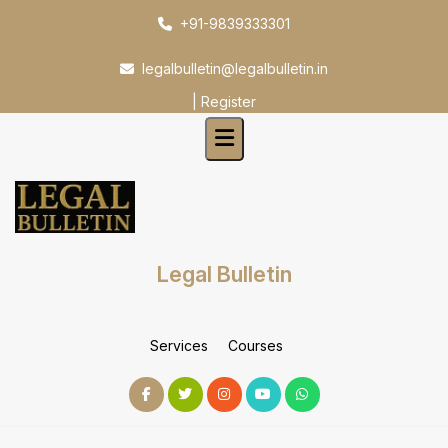
Skip
+91-9839333301
to
content
legalbulletin@legalbulletin.in
|
Register
Legal Bulletin
Services
Courses