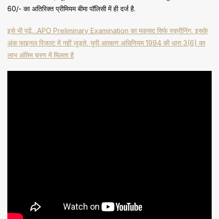
₹60/- का अतिरिक्त प्रीमियम बीमा पॉलिसी में ही दर्ज है.
इसे भी पढ़ें…APO Preliminary Examination का मकसद सिर्फ स्क्रीनिंग, इसके
अंक फाइनल रिजल्ट में नहीं जुड़ते, यूपी आरक्षण अधिनियम 1994 की धारा 3(6) का
लाभ अंतिम चरण में मिलता है