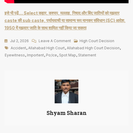
इसे भी पढ़ें… Select कहार, कश्यप, मल्लाह, निषाद और बिंद जातियों को मझवार
caste की sub caste, पर्यायवाची या सामान्य रूप मानकर संविधान (SC) आदेश,
1950 में मझवार जाति के साथ शामिल नहीं किया जा सकता
On
Jul 2, 2026
Leave A Comment
High Court Decision
Tags
‘एक
Accident
,
Allahabad High Court
,
Allahabad High Court Decision
,
दुर्घटना
Eyewitness
,
Importent
,
Po;ice
,
Spot Map
,
Statement
के
2
Eyewitness
और
उन
दोनों
के
Shyam Sharan
बयान
एक
दूसरे