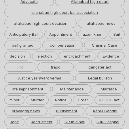
Advocate
Allahabad high court
allahabad high court bar association
allahabad high court decision
allahabad news
Anticipatory Bail
Appointment
azam khan
Bail
bail granted
compensation
Criminal Case
decision
election
encroachment
Evidence
FIR
fraud
gangster act
Justice yashwant verma
Legal bulletin
life imprisonment
Maintenance
Marriage
minor
Murder
Notice
Order
POCSO act
prayagraj news
Punishment
Rahul Gandhi
Rape
Recruitment
SIR in bihar
SRN Hospital