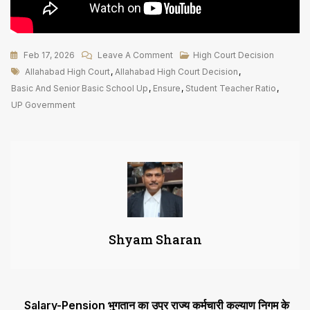
On
Feb 17, 2026
Leave A Comment
High Court Decision
Tags
छात्र
Allahabad High Court
,
Allahabad High Court Decision
,
शिक्षक
Basic And Senior Basic School Up
,
Ensure
,
Student Teacher Ratio
,
रेशियो
UP Government
Ensure
करना
राज्य
की
जिम्मेदारी,
सरकारी
आदेश
Shyam Sharan
पर
रोक
से
हाई
Post
Salary-Pension भुगतान का उप्र राज्य कर्मचारी कल्याण निगम के
कोर्ट