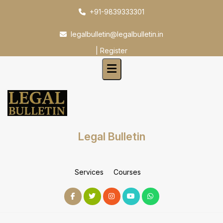
Skip
+91-9839333301
to
content
legalbulletin@legalbulletin.in
|
Register
Legal Bulletin
Services
Courses