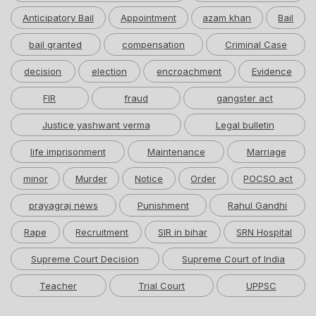
Anticipatory Bail
Appointment
azam khan
Bail
bail granted
compensation
Criminal Case
decision
election
encroachment
Evidence
FIR
fraud
gangster act
Justice yashwant verma
Legal bulletin
life imprisonment
Maintenance
Marriage
minor
Murder
Notice
Order
POCSO act
prayagraj news
Punishment
Rahul Gandhi
Rape
Recruitment
SIR in bihar
SRN Hospital
Supreme Court Decision
Supreme Court of India
Teacher
Trial Court
UPPSC