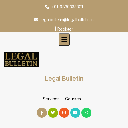
Skip
+91-9839333301
to
content
legalbulletin@legalbulletin.in
|
Register
Legal Bulletin
Services
Courses