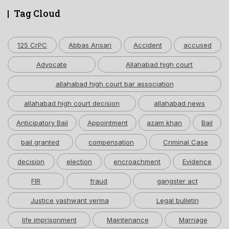
Tag Cloud
125 CrPC
Abbas Ansari
Accident
accused
Advocate
Allahabad high court
allahabad high court bar association
allahabad high court decision
allahabad news
Anticipatory Bail
Appointment
azam khan
Bail
bail granted
compensation
Criminal Case
decision
election
encroachment
Evidence
FIR
fraud
gangster act
Justice yashwant verma
Legal bulletin
life imprisonment
Maintenance
Marriage