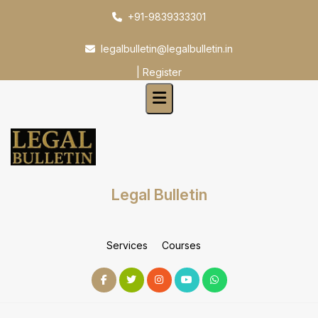
Skip
+91-9839333301
to
content
legalbulletin@legalbulletin.in
|
Register
Legal Bulletin
Services
Courses