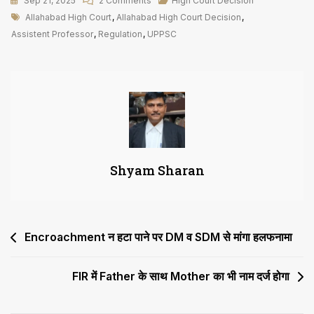
Sep 21, 2025
2 Comments
High Court Decision
Tags
Regulations
Allahabad High Court
,
Allahabad High Court Decision
,
के
Assistent Professor
,
Regulation
,
UPPSC
विपरीत
हो
रही
1253
सहायक
प्रोफेसर
भर्ती
Shyam Sharan
Post
Encroachment न हटा पाने पर DM व SDM से मांगा हलफनामा
navigation
FIR में Father के साथ Mother का भी नाम दर्ज होगा