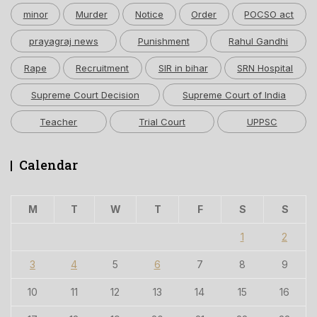
minor
Murder
Notice
Order
POCSO act
prayagraj news
Punishment
Rahul Gandhi
Rape
Recruitment
SIR in bihar
SRN Hospital
Supreme Court Decision
Supreme Court of India
Teacher
Trial Court
UPPSC
Calendar
M
T
W
T
F
S
S
1
2
3
4
5
6
7
8
9
10
11
12
13
14
15
16