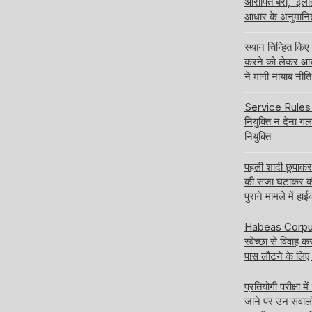
आरोपित बरी, इलाहा
आधार के अनुमानि
स्थान चिन्हित किए
करने को लेकर आबक
ने मांगी नायाब नी
Service Rules बद
नियुक्ति न देना ग
नियुक्ति
पहली शादी छुपाक
की सजा घटाकर क
पुराने मामले में हा
Habeas Corpus य
स्वेच्छा से विवाह 
पास लौटने के लिए
प्रतियोगी परीक्षा
जाने पर उन सवालों क