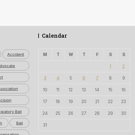
Calendar
Accident
M
T
W
T
F
S
S
dvocate
1
2
rt
3
4
5
6
7
8
9
ssociation
10
11
12
13
14
15
16
cision
17
18
19
20
21
22
23
cipatory Bail
24
25
26
27
28
29
30
n
Bail
31
pensation