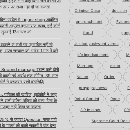
बाद हाईकोर्ट ने कहा बिना ठोस दस्तावेजी
त उम्र पर सजा नहीं दी जा सकती
Criminal Case
decision
 बिना प्रदेश में Liquor shop आवंटित
encroachment
Eviden
ारी आयुक्त प्रयागराज तलब, हाई कोर्ट
ति सुनवाई 12अगस्त को
fraud
gang
Justice yashwant verma
लने से सभी पद प्रभावित नहीं तो
लत, राज्य सरकार को आदेश 1 माह में करे
life imprisonment
M
Marriage
minor
र Second marriage रचाने वाले दोषी
ी काटी गई अवधि तक सीमित, 39 साल
Notice
Order
ईकोर्ट ने बरकरार रखी दोषसिद्धि
prayagraj news
P
ाचिका की खारिज, हाईकोर्ट ने कहा
Rahul Gandhi
Rape
करने वाली बालिग महिला को माता-पिता के
 मजबूर नहीं किया जा सकता
SIR in bihar
SRN
 में 25% से ज्यादा Question गलत पाये
Supreme Court Decis
े मार्क्स को बाकी सवालों में बांट देना