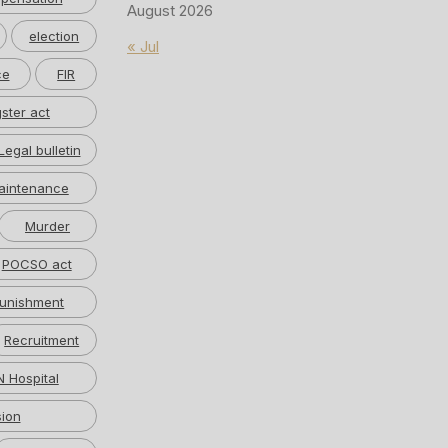
August 2026
election
« Jul
ce
FIR
ster act
Legal bulletin
aintenance
Murder
POCSO act
unishment
Recruitment
 Hospital
ion