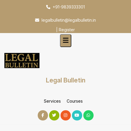
Skip
+91-9839333301
to
content
legalbulletin@legalbulletin.in
|
Register
Legal Bulletin
Services
Courses