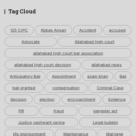
Tag Cloud
125 CrPC
Abbas Ansari
Accident
accused
Advocate
Allahabad high court
allahabad high court bar association
allahabad high court decision
allahabad news
Anticipatory Bail
Appointment
azam khan
Bail
bail granted
compensation
Criminal Case
decision
election
encroachment
Evidence
FIR
fraud
gangster act
Justice yashwant verma
Legal bulletin
life imprisonment
Maintenance
Marriage