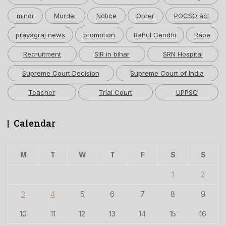
minor
Murder
Notice
Order
POCSO act
prayagraj news
promotion
Rahul Gandhi
Rape
Recruitment
SIR in bihar
SRN Hospital
Supreme Court Decision
Supreme Court of India
Teacher
Trial Court
UPPSC
Calendar
M
T
W
T
F
S
S
1
2
3
4
5
6
7
8
9
10
11
12
13
14
15
16