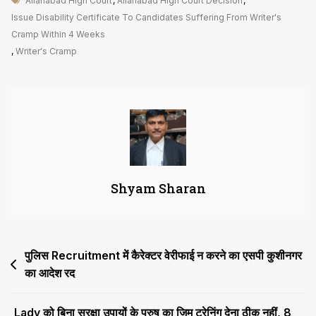
Allahabad High Court
,
Allahabad High Court Decision
,
Cramp
Issue Disability Certificate To Candidates Suffering From Writer's
से
Cramp Within 4 Weeks
ग्रसित
,
Writer's Cramp
अभ्यर्थी
को
4
हफ्ते
में
जारी
करें
Shyam Sharan
दिव्यांग
प्रमाणपत्र
Post
पुलिस Recruitment में कैरेक्टर वेरीफाई न करने का एसपी कुशीनगर
का आदेश रद
navigation
Lady को बिना सुरक्षा उपायों के पुरुष का जिम ट्रेनिंग देना ठीक नहीं, 8