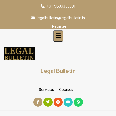
Skip
+91-9839333301
to
content
legalbulletin@legalbulletin.in
|
Register
Legal Bulletin
Services
Courses