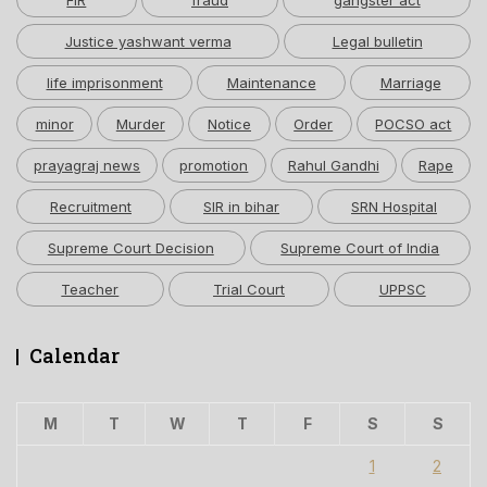
FIR
fraud
gangster act
Justice yashwant verma
Legal bulletin
life imprisonment
Maintenance
Marriage
minor
Murder
Notice
Order
POCSO act
prayagraj news
promotion
Rahul Gandhi
Rape
Recruitment
SIR in bihar
SRN Hospital
Supreme Court Decision
Supreme Court of India
Teacher
Trial Court
UPPSC
Calendar
M
T
W
T
F
S
S
1
2