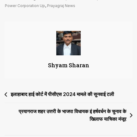
के
Power Corporation Up
,
Prayagraj News
बगैर
कर्मचारी
का
इंक्रीमेंट
रोकने
व
प्रतिकूल
Shyam Sharan
प्रविष्टि
का
आदेश
हाईकोर्ट
Post
इलाहाबाद हाई कोर्ट में पीसीएस 2024 मामले की सुनवाई टली
ने
किया
navigation
रद
प्रयागराज शहर उत्तरी के भाजपा विधायक इं हर्षवर्धन के चुनाव के
खिलाफ याचिका मंजूर