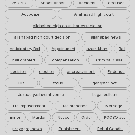
125 CrPC
Abbas Ansari
Accident
accused
Advocate
Allahabad high court
allahabad high court bar association
allahabad high court decision
allahabad news
Anticipatory Bail
Appointment
azam khan
Bail
bail granted
compensation
Criminal Case
decision
election
encroachment
Evidence
FIR
fraud
gangster act
Justice yashwant verma
Legal bulletin
life imprisonment
Maintenance
Marriage
minor
Murder
Notice
Order
POCSO act
prayagraj news
Punishment
Rahul Gandhi