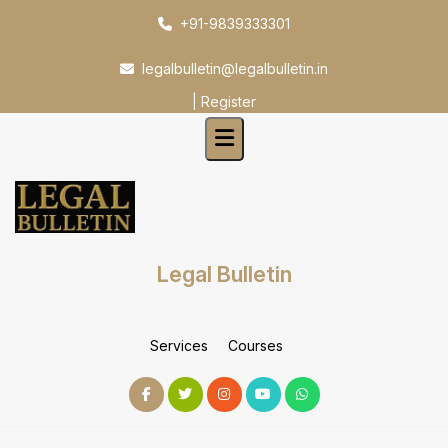
Skip
+91-9839333301
to
content
legalbulletin@legalbulletin.in
|
Register
Legal Bulletin
Services
Courses